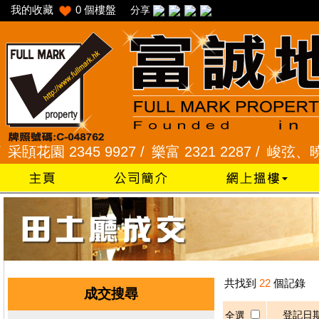
我的收藏
0
個樓盤
分享
花園 2345 9927 /
樂富 2321 2287 /
峻弦、曉暉花園 
共找到
22
個記錄
成交搜尋
登記日
全選