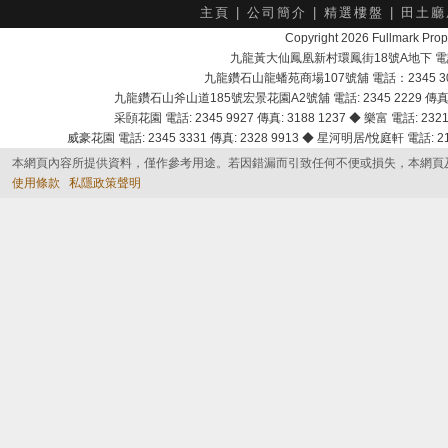
主頁
|
公司簡介
|
精選樓盤
|
田土廳
Copyright 2026 Fullmark 
九龍黃大仙鳳凰新村環鳳街18號A地下 電話：232
九龍鑽石山龍蟠苑商場107號舖 電話：2345 303
九龍鑽石山斧山道185號宏景花園A2號舖 電話: 2345 2229 傳真: 
采頣花園 電話: 2345 9927 傳真: 3188 1237 ◆ 樂富 電話: 2321 
威豪花園 電話: 2345 3331 傳真: 2328 9913 ◆ 星河明居/悅庭軒 電話: 2116
本網頁內容所提供資料，僅作參考用途。若因錯漏而引致任何不便或損失，本網頁
使用條款
私隱政策聲明