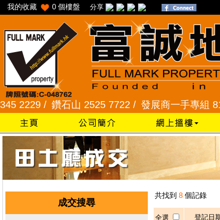
我的收藏
0
個樓盤
分享
2229 /
鑽石山 2525 7722 /
發展商一手專組 8101 2
共找到
8
個記錄
成交搜尋
登記日
全選