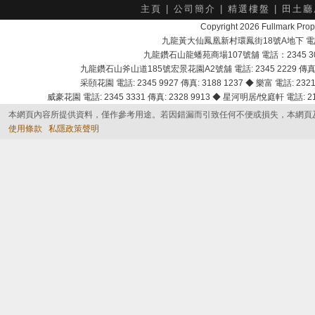
主頁
|
公司簡介
|
精選樓盤
|
田土廳
Copyright 2026 Fullmark 
九龍黃大仙鳳凰新村環鳳街18號A地下 電話：232
九龍鑽石山龍蟠苑商場107號舖 電話：2345 303
九龍鑽石山斧山道185號宏景花園A2號舖 電話: 2345 2229 傳真: 
采頣花園 電話: 2345 9927 傳真: 3188 1237 ◆ 樂富 電話: 2321 
威豪花園 電話: 2345 3331 傳真: 2328 9913 ◆ 星河明居/悅庭軒 電話: 2116
本網頁內容所提供資料，僅作參考用途。若因錯漏而引致任何不便或損失，本網頁
使用條款
私隱政策聲明