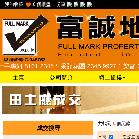
我的收藏
0
個樓盤
分享
 8101 2345 /
采頣花園 2345 9927 /
樂富 2321
共找到
0
個記錄
成交搜尋
登記日
全選