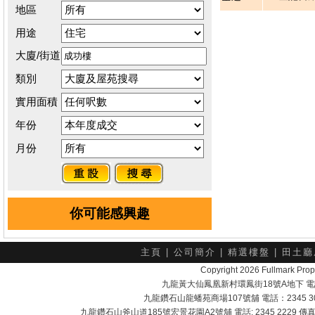
地區
用途
大廈/街道
類別
實用面積
年份
月份
你可能感興趣
主頁
|
公司簡介
|
精選樓盤
|
田土廳
Copyright 2026 Fullmark 
九龍黃大仙鳳凰新村環鳳街18號A地下 電話：232
九龍鑽石山龍蟠苑商場107號舖 電話：2345 303
九龍鑽石山斧山道185號宏景花園A2號舖 電話: 2345 2229 傳真: 