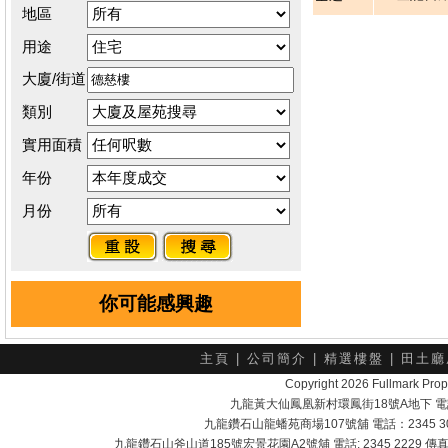
地區
用途
大廈/街道
類別
實用面積
年份
月份
你可能感興趣
主頁
|
公司簡介
|
精選樓盤
|
田土廳
Copyright 2026 Fullmark 
九龍黃大仙鳳凰新村環鳳街18號A地下 電話：232
九龍鑽石山龍蟠苑商場107號舖 電話：2345 303
九龍鑽石山斧山道185號宏景花園A2號舖 電話: 2345 2229 傳真: 