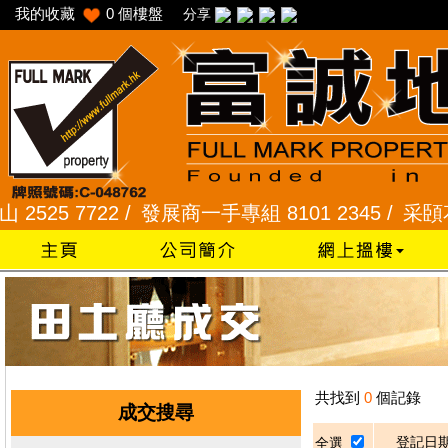
我的收藏
0
個樓盤
分享
25 7722 /
發展商一手專組 8101 2345 /
采頣花園 2
共找到
0
個記錄
成交搜尋
登記日
全選