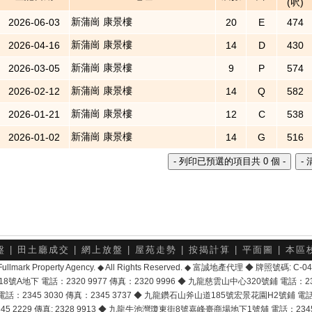
(呎)
新蒲崗 康景樓
2026-06-03
20
E
474
新蒲崗 康景樓
2026-04-16
14
D
430
新蒲崗 康景樓
2026-03-05
9
P
574
新蒲崗 康景樓
2026-02-12
14
Q
582
新蒲崗 康景樓
2026-01-21
12
C
538
新蒲崗 康景樓
2026-01-02
14
G
516
盤
|
田土廳成交
|
網上放盤
|
屋苑走勢
|
按揭計算
|
平面圖
|
本區
6 Fullmark Property Agency. ◆ All Rights Reserved. ◆ 富誠地產代理 ◆ 牌照號碼: C
地下 電話：2320 9977 傳真：2320 9996 ◆ 九龍慈雲山中心320號鋪 電話：2328 
2345 3030 傳真：2345 3737 ◆ 九龍鑽石山斧山道185號宏景花園H2號鋪 電話：25
2229 傳真: 2328 9913 ◆ 九龍牛池灣瓊東街8號嘉峰臺商場地下1號舖 電話：2345 168