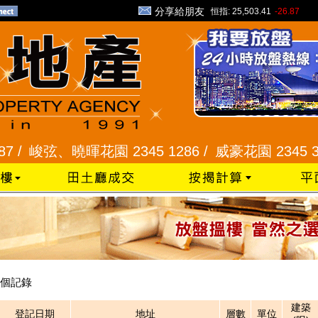
分享給朋友
恒指:
25,503.41
-26.87
 /
峻弦、曉暉花園 2345 1286 /
威豪花園 2345 333
個記錄
建築
登記日期
地址
層數
單位