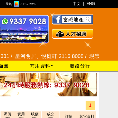
中文
|
ENG
天氣:
31°C
66%
1 /
星河明居、悅庭軒 2116 8008 /
現崇山、譽港灣 2
1
呎價
實用
呎價
成交
詳情
其它資料