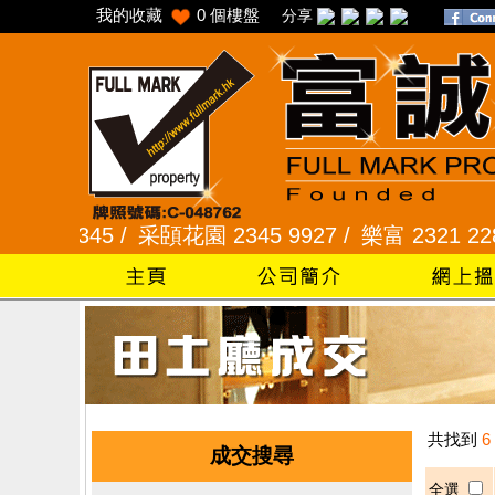
我的收藏
0
個樓盤
分享
1 2345 /
采頣花園 2345 9927 /
樂富 2321 2287
共找到
6
成交搜尋
全選