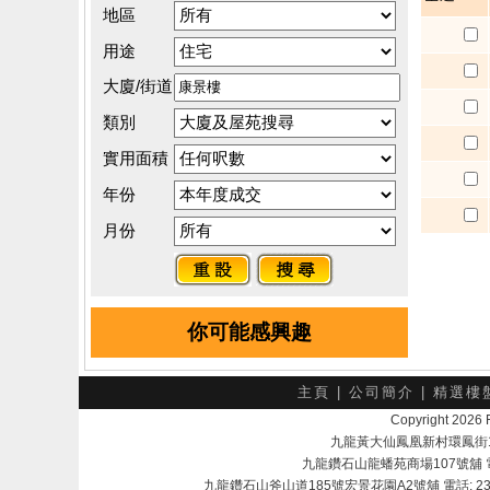
地區
用途
大廈/街道
類別
實用面積
年份
月份
你可能感興趣
主頁
|
公司簡介
|
精選樓
Copyright 202
九龍黃大仙鳳凰新村環鳳街18號A
九龍鑽石山龍蟠苑商場107號舖 電話：
九龍鑽石山斧山道185號宏景花園A2號舖 電話: 2345 