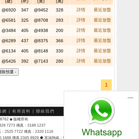
(建)
(呎)
(實)
(萬)
詳情
最近放盤
@6920
347
@9452
328
詳情
最近放盤
@6581
325
@8708
283
詳情
最近放盤
@3484
405
@4938
200
詳情
最近放盤
@6289
437
@8375
366
詳情
最近放盤
@6134
405
@8148
330
詳情
最近放盤
@5426
392
@7143
280
1
校網
|
有用資料
|
聯絡我們
-048762 ◆ 版權所有
7273 傳真：3188 1237
25 7722 傳真：2320 1116
8 傳真:2345 9929 ◆ 富誠熱線：9337 9028