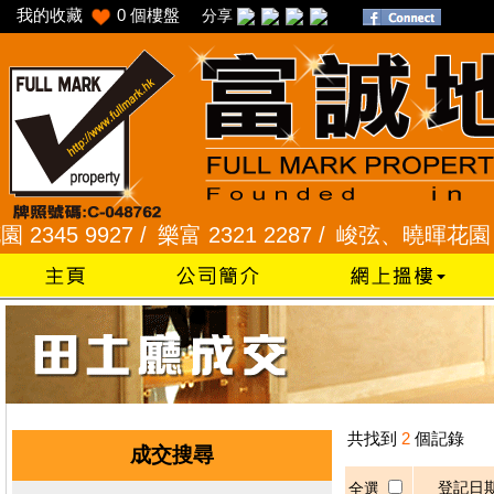
我的收藏
0
個樓盤
分享
45 9927 /
樂富 2321 2287 /
峻弦、曉暉花園 2345 
共找到
2
個記錄
成交搜尋
登記日
全選