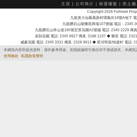
主頁
|
公司簡介
|
精選樓盤
|
田土廳
Copyright 2026 Fullmark 
九龍黃大仙鳳凰新村環鳳街18號A地下 電話：232
九龍鑽石山龍蟠苑商場107號舖 電話：2345 303
九龍鑽石山斧山道185號宏景花園A2號舖 電話: 2345 2229 傳真: 
采頣花園 電話: 2345 9927 傳真: 3188 1237 ◆ 樂富 電話: 2321 
威豪花園 電話: 2345 3331 傳真: 2328 9913 ◆ 星河明居/悅庭軒 電話: 2116
本網頁內容所提供資料，僅作參考用途。若因錯漏而引致任何不便或損失，本網頁
使用條款
私隱政策聲明