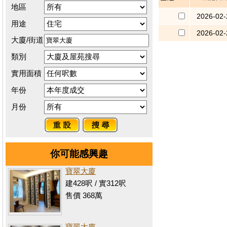
地區
2026-02-
用途
2026-02-
大廈/街道
類別
實用面積
年份
月份
你可能感興趣
寶翠大廈
建428呎 / 實312呎
售價 368萬
寶翠大廈