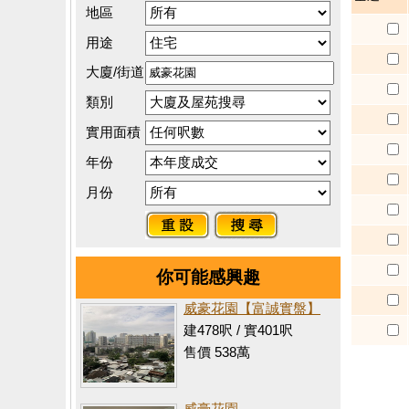
地區
用途
大廈/街道
類別
實用面積
年份
月份
你可能感興趣
威豪花園【富誠實盤】
建478呎 / 實401呎
售價 538萬
威豪花園