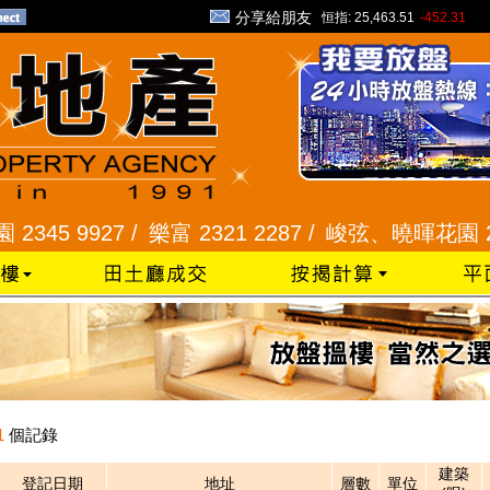
分享給朋友
恒指:
25,463.51
-452.31
45 9927 /
樂富 2321 2287 /
峻弦、曉暉花園 2345 
1
個記錄
建築
登記日期
地址
層數
單位