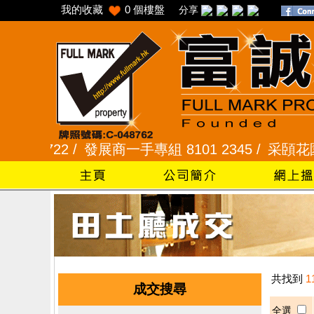
我的收藏
0
個樓盤
分享
5 7722 /
發展商一手專組 8101 2345 /
采頣花園 23
共找到
1
成交搜尋
全選