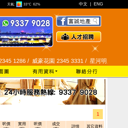
中文
|
ENG
天氣:
33°C
62%
1286 /
威豪花園 2345 3331 /
星河明居、悅庭軒 21
1
呎價
實用
呎價
成交
詳情
其它資料