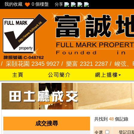
我的收藏
0
個樓盤
分享
頣花園 2345 9927 /
樂富 2321 2287 /
峻弦、曉暉花園
共找到
48
個記錄
成交搜尋
登記日
全選