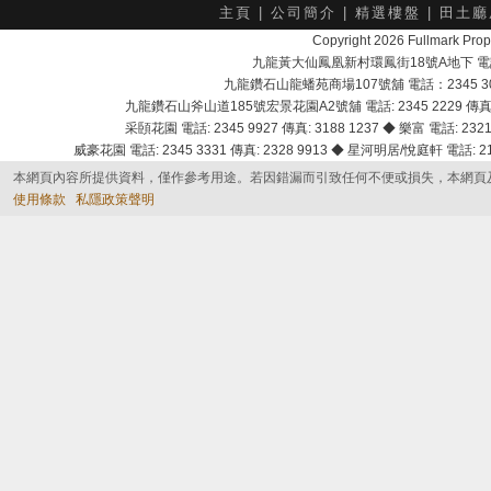
主頁
|
公司簡介
|
精選樓盤
|
田土廳
Copyright 2026 Fullmark 
九龍黃大仙鳳凰新村環鳳街18號A地下 電話：232
九龍鑽石山龍蟠苑商場107號舖 電話：2345 303
九龍鑽石山斧山道185號宏景花園A2號舖 電話: 2345 2229 傳真: 
采頣花園 電話: 2345 9927 傳真: 3188 1237 ◆ 樂富 電話: 2321 
威豪花園 電話: 2345 3331 傳真: 2328 9913 ◆ 星河明居/悅庭軒 電話: 2116
本網頁內容所提供資料，僅作參考用途。若因錯漏而引致任何不便或損失，本網頁
使用條款
私隱政策聲明