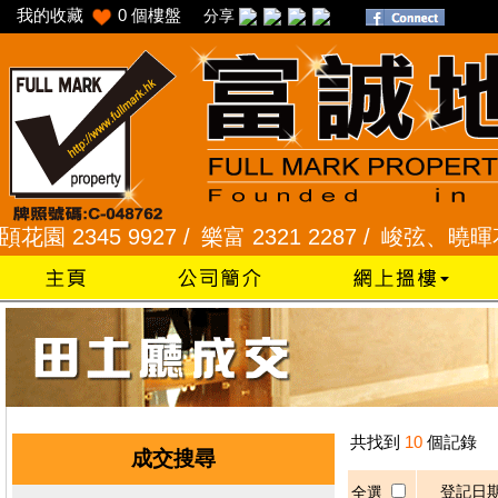
我的收藏
0
個樓盤
分享
 2345 9927 /
樂富 2321 2287 /
峻弦、曉暉花園 23
共找到
10
個記錄
成交搜尋
登記日
全選