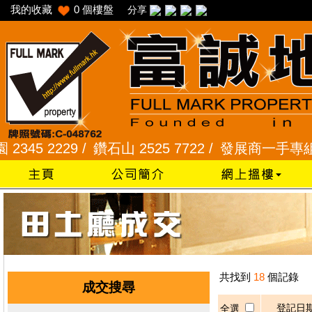
我的收藏
0
個樓盤
分享
5 2229 /
鑽石山 2525 7722 /
發展商一手專組 8101
共找到
18
個記錄
成交搜尋
登記日
全選