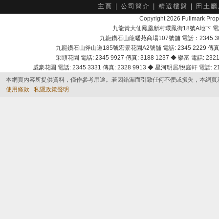
主頁
|
公司簡介
|
精選樓盤
|
田土廳
Copyright 2026 Fullmark 
九龍黃大仙鳳凰新村環鳳街18號A地下 電話：232
九龍鑽石山龍蟠苑商場107號舖 電話：2345 303
九龍鑽石山斧山道185號宏景花園A2號舖 電話: 2345 2229 傳真: 
采頣花園 電話: 2345 9927 傳真: 3188 1237 ◆ 樂富 電話: 2321 
威豪花園 電話: 2345 3331 傳真: 2328 9913 ◆ 星河明居/悅庭軒 電話: 2116
本網頁內容所提供資料，僅作參考用途。若因錯漏而引致任何不便或損失，本網頁
使用條款
私隱政策聲明