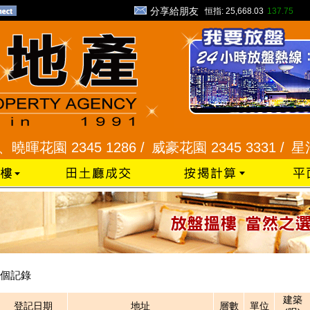
分享給朋友
恒指:
25,668.03
137.75
暉花園 2345 1286 /
威豪花園 2345 3331 /
星河明
個記錄
建築
登記日期
地址
層數
單位