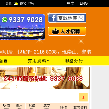
中文
|
ENG
天氣:
35°C
47%
居、悅庭軒 2116 8008 /
現崇山、譽港灣 2345 99
1
呎價
實用
呎價
成交
詳情
其它資料