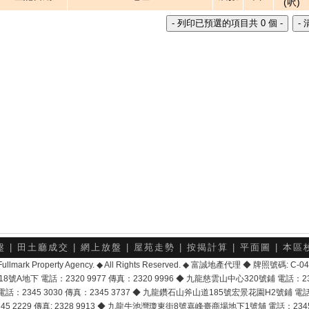
(呎)
盤
|
田土廳成交
|
網上放盤
|
屋苑走勢
|
按揭計算
|
平面圖
|
本區
6 Fullmark Property Agency. ◆ All Rights Reserved. ◆ 富誠地產代理 ◆ 牌照號碼: C
地下 電話：2320 9977 傳真：2320 9996 ◆ 九龍慈雲山中心320號鋪 電話：2328 
2345 3030 傳真：2345 3737 ◆ 九龍鑽石山斧山道185號宏景花園H2號鋪 電話：25
2229 傳真: 2328 9913 ◆ 九龍牛池灣瓊東街8號嘉峰臺商場地下1號舖 電話：2345 168