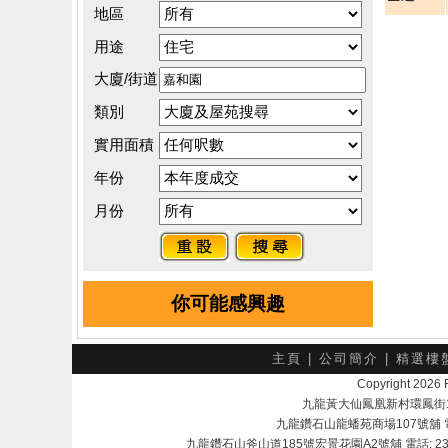
地區
用途
大廈/街道
類別
實用面積
年份
月份
你可能感興趣
主頁
|
公司簡介
|
精選樓
Copyright 202
九龍黃大仙鳳凰新村環鳳街18號A
九龍鑽石山龍蟠苑商場107號舖 電話：
九龍鑽石山斧山道185號宏景花園A2號舖 電話: 2345 