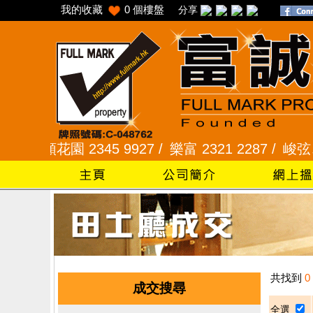
我的收藏
0
個樓盤
分享
 /
采頣花園 2345 9927 /
樂富 2321 2287 /
峻弦、曉
共找到
0
成交搜尋
全選