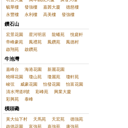
毓華樓
發強樓
嘉茜大廈
德慈樓
永豐樓
永利樓
高美樓
發強樓
鑽石山
宏景花園
星河明居
龍蟠苑
悅庭軒
帝峰豪苑
鳳禮苑
鳳鑽苑
鳳德村
啟翔苑
啟鑽苑
牛池灣
嘉峰台
海港花園
新麗花園
曉暉花園
瓊山苑
瓊麗苑
瓊軒苑
峻弦
威豪花園
怡發花園
怡富花園
清水灣道8號
彩峰苑
興業大廈
彩興苑
泰峰
橫頭磡
黃大仙下村
天馬苑
天宏苑
德強苑
啟德花園
富強苑
嘉強苑
康強苑