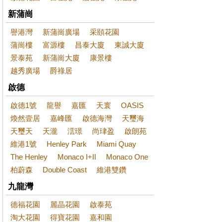
新蒲崗
譽港灣
新蒲崗廣場
采頤花園
蒲崗樓
富源樓
昌泰大廈
東誠大廈
景泰苑
新蒲崗大廈
康景樓
越秀廣場
爵祿居
啟德
啟德1號
龍譽
嘉匯
天寰
OASIS
煥然壹居
嘉峰匯
啟德海灣
天璽海
天璽天
天瀧
澐璟
尚珒盈
啟朗苑
維港1號
Henley Park
Miami Quay
The Henley
Monaco I+II
Monaco One
柏蔚森
Double Coast
維港雙鑽
九龍灣
德福花園
麗晶花園
啟泰苑
淘大花園
得寶花園
嘉和園