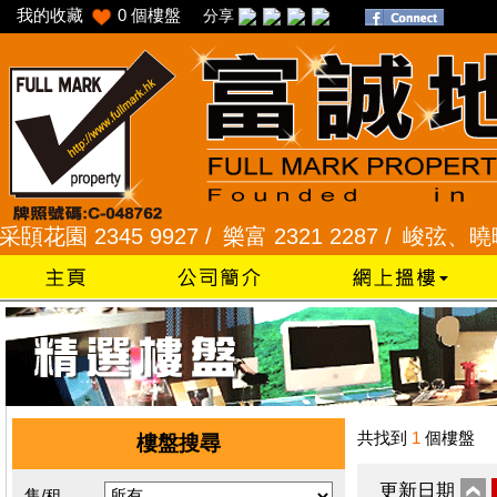
我的收藏
0
個樓盤
分享
園 2345 9927 /
樂富 2321 2287 /
峻弦、曉暉花園 2
共找到
1
個樓盤
樓盤搜尋
更新日期
售/租