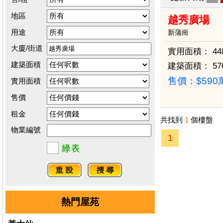
地區
越秀廣場
用途
新蒲崗
大廈/街道
實用面積：
44
建築面積
建築面積：
57
售價：
$59
實用面積
售價
租金
共找到
1
個樓盤
物業編號
1
熱門屋苑