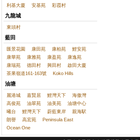
利基大廈
安基苑
彩霞村
九龍城
東頭村
藍田
匯景花園
康田苑
康柏苑
鯉安苑
康華苑
康雅苑
康盈苑
康逸苑
康瑞苑
德田村
興田村
啟田大廈
茶果嶺道161-163號
Koko Hills
油塘
麗港城
嘉賢居
鯉灣天下
海傲灣
高俊苑
油翠苑
油美苑
油塘中心
曦台
鯉灣天下
蔚藍東岸
親海駅
朗譽
高宏苑
Peninsula East
Ocean One