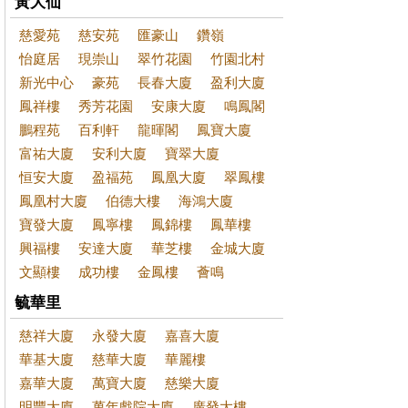
黃大仙
慈愛苑
慈安苑
匯豪山
鑽嶺
怡庭居
現崇山
翠竹花園
竹園北村
新光中心
豪苑
長春大廈
盈利大廈
鳳祥樓
秀芳花園
安康大廈
鳴鳳閣
鵬程苑
百利軒
龍暉閣
鳳寶大廈
富祐大廈
安利大廈
寶翠大廈
恒安大廈
盈福苑
鳳凰大廈
翠鳳樓
鳳凰村大廈
伯德大樓
海鴻大廈
寶發大廈
鳳寧樓
鳳錦樓
鳳華樓
興福樓
安達大廈
華芝樓
金城大廈
文顯樓
成功樓
金鳳樓
薈鳴
毓華里
慈祥大廈
永發大廈
嘉喜大廈
華基大廈
慈華大廈
華麗樓
嘉華大廈
萬寶大廈
慈樂大廈
明豐大廈
萬年戲院大廈
廣發大樓