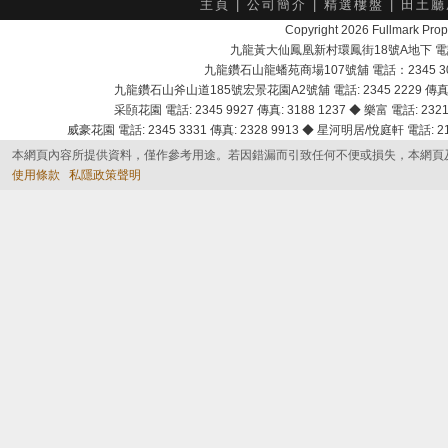
主頁
|
公司簡介
|
精選樓盤
|
田土廳
Copyright 2026 Fullmark 
九龍黃大仙鳳凰新村環鳳街18號A地下 電話：232
九龍鑽石山龍蟠苑商場107號舖 電話：2345 303
九龍鑽石山斧山道185號宏景花園A2號舖 電話: 2345 2229 傳真: 
采頣花園 電話: 2345 9927 傳真: 3188 1237 ◆ 樂富 電話: 2321 
威豪花園 電話: 2345 3331 傳真: 2328 9913 ◆ 星河明居/悅庭軒 電話: 2116
本網頁內容所提供資料，僅作參考用途。若因錯漏而引致任何不便或損失，本網頁
使用條款
私隱政策聲明