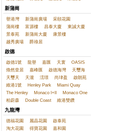
新蒲崗
譽港灣
新蒲崗廣場
采頤花園
蒲崗樓
富源樓
昌泰大廈
東誠大廈
景泰苑
新蒲崗大廈
康景樓
越秀廣場
爵祿居
啟德
啟德1號
龍譽
嘉匯
天寰
OASIS
煥然壹居
嘉峰匯
啟德海灣
天璽海
天璽天
天瀧
澐璟
尚珒盈
啟朗苑
維港1號
Henley Park
Miami Quay
The Henley
Monaco I+II
Monaco One
柏蔚森
Double Coast
維港雙鑽
九龍灣
德福花園
麗晶花園
啟泰苑
淘大花園
得寶花園
嘉和園