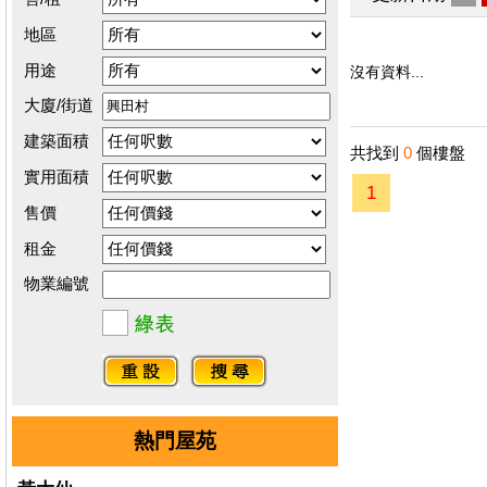
地區
用途
沒有資料...
大廈/街道
建築面積
共找到
0
個樓盤
實用面積
1
售價
租金
物業編號
熱門屋苑