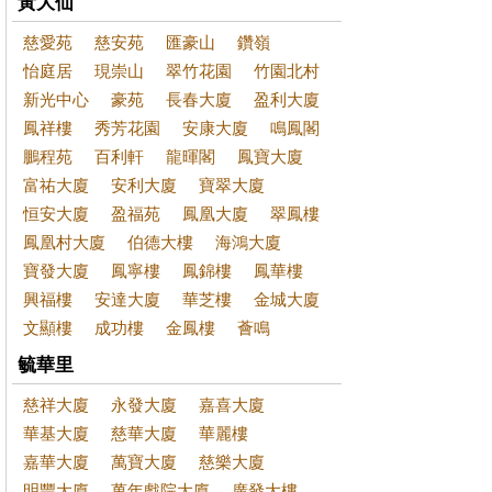
黃大仙
慈愛苑
慈安苑
匯豪山
鑽嶺
怡庭居
現崇山
翠竹花園
竹園北村
新光中心
豪苑
長春大廈
盈利大廈
鳳祥樓
秀芳花園
安康大廈
鳴鳳閣
鵬程苑
百利軒
龍暉閣
鳳寶大廈
富祐大廈
安利大廈
寶翠大廈
恒安大廈
盈福苑
鳳凰大廈
翠鳳樓
鳳凰村大廈
伯德大樓
海鴻大廈
寶發大廈
鳳寧樓
鳳錦樓
鳳華樓
興福樓
安達大廈
華芝樓
金城大廈
文顯樓
成功樓
金鳳樓
薈鳴
毓華里
慈祥大廈
永發大廈
嘉喜大廈
華基大廈
慈華大廈
華麗樓
嘉華大廈
萬寶大廈
慈樂大廈
明豐大廈
萬年戲院大廈
廣發大樓