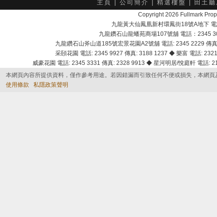
主頁
|
公司簡介
|
精選樓盤
|
田土廳
Copyright 2026 Fullmark 
九龍黃大仙鳳凰新村環鳳街18號A地下 電話：232
九龍鑽石山龍蟠苑商場107號舖 電話：2345 303
九龍鑽石山斧山道185號宏景花園A2號舖 電話: 2345 2229 傳真: 
采頣花園 電話: 2345 9927 傳真: 3188 1237 ◆ 樂富 電話: 2321 
威豪花園 電話: 2345 3331 傳真: 2328 9913 ◆ 星河明居/悅庭軒 電話: 2116
本網頁內容所提供資料，僅作參考用途。若因錯漏而引致任何不便或損失，本網頁
使用條款
私隱政策聲明