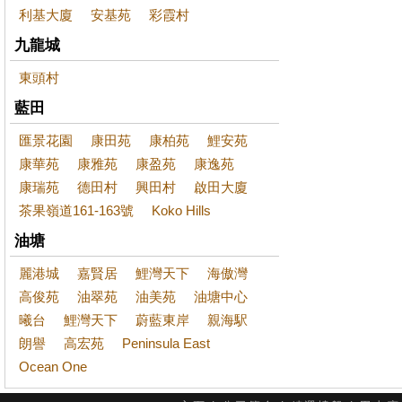
利基大廈
安基苑
彩霞村
九龍城
東頭村
藍田
匯景花園
康田苑
康柏苑
鯉安苑
康華苑
康雅苑
康盈苑
康逸苑
康瑞苑
德田村
興田村
啟田大廈
茶果嶺道161-163號
Koko Hills
油塘
麗港城
嘉賢居
鯉灣天下
海傲灣
高俊苑
油翠苑
油美苑
油塘中心
曦台
鯉灣天下
蔚藍東岸
親海駅
朗譽
高宏苑
Peninsula East
Ocean One