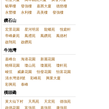
毓華樓
發強樓
嘉茜大廈
德慈樓
永豐樓
永利樓
高美樓
發強樓
鑽石山
宏景花園
星河明居
龍蟠苑
悅庭軒
帝峰豪苑
鳳禮苑
鳳鑽苑
鳳德村
啟翔苑
啟鑽苑
牛池灣
嘉峰台
海港花園
新麗花園
曉暉花園
瓊山苑
瓊麗苑
瓊軒苑
峻弦
威豪花園
怡發花園
怡富花園
清水灣道8號
彩峰苑
興業大廈
彩興苑
泰峰
橫頭磡
黃大仙下村
天馬苑
天宏苑
德強苑
啟德花園
富強苑
嘉強苑
康強苑