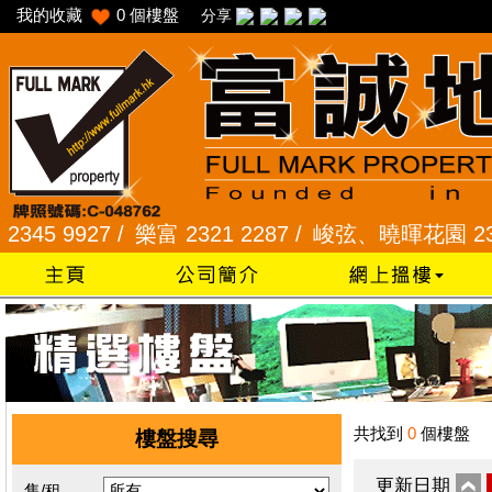
我的收藏
0
個樓盤
分享
 9927 /
樂富 2321 2287 /
峻弦、曉暉花園 2345 12
共找到
0
個樓盤
樓盤搜尋
更新日期
售/租