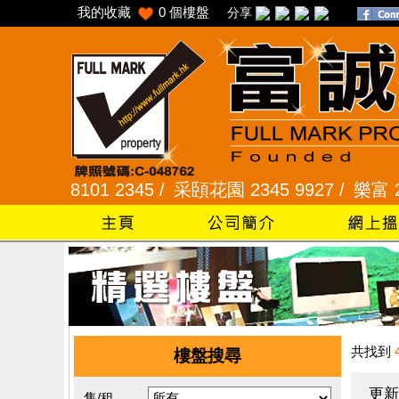
我的收藏
0
個樓盤
分享
101 2345 /
采頣花園 2345 9927 /
樂富 2321 2
共找到
樓盤搜尋
更新
售/租