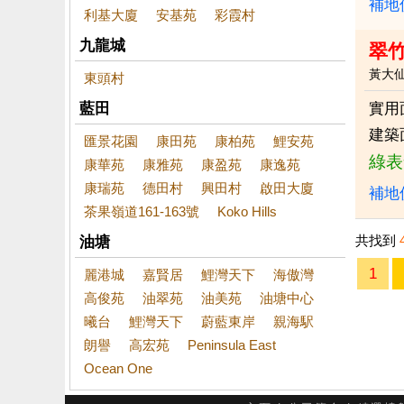
補地
利基大廈
安基苑
彩霞村
九龍城
翠竹
黃大
東頭村
藍田
實用
建築
匯景花園
康田苑
康柏苑
鯉安苑
綠表
康華苑
康雅苑
康盈苑
康逸苑
康瑞苑
德田村
興田村
啟田大廈
補地
茶果嶺道161-163號
Koko Hills
共找到
油塘
1
麗港城
嘉賢居
鯉灣天下
海傲灣
高俊苑
油翠苑
油美苑
油塘中心
曦台
鯉灣天下
蔚藍東岸
親海駅
朗譽
高宏苑
Peninsula East
Ocean One