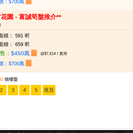
價：$700萬
花園 - 富誠筍盤推介**
仙
面積：
591 呎
面積：
659 呎
售：
$450萬
@$7,614 / 實用
價：$700萬
41
個樓盤
2
3
4
5
尾頁