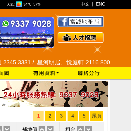
中文
|
ENG
天氣:
34°C
57%
331 /
星河明居、悅庭軒 2116 8008 /
現崇山、譽港灣
1
2
3
4
5
尾頁
補地價
租金