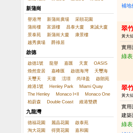
補地
新蒲崗
譽港灣
新蒲崗廣場
采頤花園
蒲崗樓
富源樓
昌泰大廈
東誠大廈
翠
景泰苑
新蒲崗大廈
康景樓
黃大
越秀廣場
爵祿居
實用
啟德
綠表
啟德1號
龍譽
嘉匯
天寰
OASIS
煥然壹居
嘉峰匯
啟德海灣
天璽海
天璽天
天瀧
澐璟
尚珒盈
啟朗苑
維港1號
Henley Park
Miami Quay
翠
The Henley
Monaco I+II
Monaco One
黃大
柏蔚森
Double Coast
維港雙鑽
實用
九龍灣
建築
德福花園
麗晶花園
啟泰苑
綠表
淘大花園
得寶花園
嘉和園