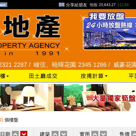
分享給朋友
恒指:
25,643.27
112.99
287 /
峻弦、曉暉花園 2345 1286 /
威豪花園 2345 3
41
個樓盤
日期
建築
實用
售價