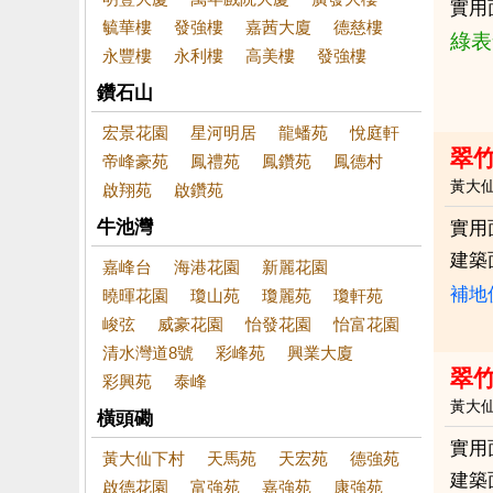
實用
毓華樓
發強樓
嘉茜大廈
德慈樓
綠表
永豐樓
永利樓
高美樓
發強樓
鑽石山
宏景花園
星河明居
龍蟠苑
悅庭軒
翠
帝峰豪苑
鳳禮苑
鳳鑽苑
鳳德村
黃大
啟翔苑
啟鑽苑
牛池灣
實用
建築
嘉峰台
海港花園
新麗花園
補地
曉暉花園
瓊山苑
瓊麗苑
瓊軒苑
峻弦
威豪花園
怡發花園
怡富花園
清水灣道8號
彩峰苑
興業大廈
翠
彩興苑
泰峰
黃大
橫頭磡
實用
黃大仙下村
天馬苑
天宏苑
德強苑
建築
啟德花園
富強苑
嘉強苑
康強苑