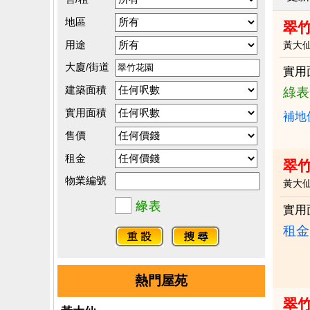
地區
翠竹
用途
黃大
大廈/街道
實用
建築面積
綠表
實用面積
補地
售價
租金
翠竹
物業編號
黃大
實用
租金：
熱門屋苑
翠竹