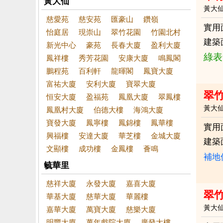
黃大仙
黃大
慈愛苑
慈安苑
匯豪山
鑽嶺
實用
怡庭居
現崇山
翠竹花園
竹園北村
建築
新光中心
豪苑
長春大廈
盈利大廈
綠表
鳳祥樓
秀芳花園
安康大廈
鳴鳳閣
鵬程苑
百利軒
龍暉閣
鳳寶大廈
富祐大廈
安利大廈
寶翠大廈
翠竹
恒安大廈
盈福苑
鳳凰大廈
翠鳳樓
黃大
鳳凰村大廈
伯德大樓
海鴻大廈
寶發大廈
鳳寧樓
鳳錦樓
鳳華樓
實用
興福樓
安達大廈
華芝樓
金城大廈
建築
文顯樓
成功樓
金鳳樓
薈鳴
補地
毓華里
慈祥大廈
永發大廈
嘉喜大廈
翠竹
華基大廈
慈華大廈
華麗樓
黃大
嘉華大廈
萬寶大廈
慈樂大廈
明豐大廈
萬年戲院大廈
廣發大樓