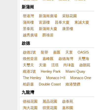
新蒲崗
譽港灣
新蒲崗廣場
采頤花園
蒲崗樓
富源樓
昌泰大廈
東誠大廈
景泰苑
新蒲崗大廈
康景樓
越秀廣場
爵祿居
啟德
啟德1號
龍譽
嘉匯
天寰
OASIS
煥然壹居
嘉峰匯
啟德海灣
天璽海
天璽天
天瀧
澐璟
尚珒盈
啟朗苑
維港1號
Henley Park
Miami Quay
The Henley
Monaco I+II
Monaco One
柏蔚森
Double Coast
維港雙鑽
九龍灣
德福花園
麗晶花園
啟泰苑
淘大花園
得寶花園
嘉和園