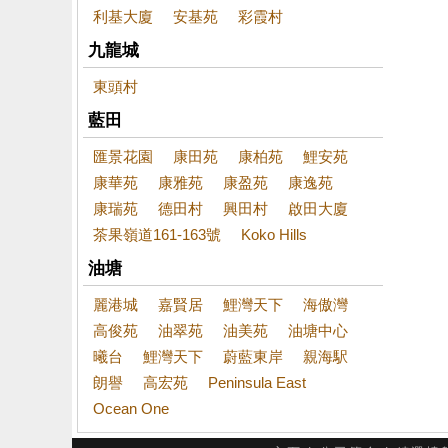
利基大廈
安基苑
彩霞村
九龍城
東頭村
藍田
匯景花園
康田苑
康柏苑
鯉安苑
康華苑
康雅苑
康盈苑
康逸苑
康瑞苑
德田村
興田村
啟田大廈
茶果嶺道161-163號
Koko Hills
油塘
麗港城
嘉賢居
鯉灣天下
海傲灣
高俊苑
油翠苑
油美苑
油塘中心
曦台
鯉灣天下
蔚藍東岸
親海駅
朗譽
高宏苑
Peninsula East
Ocean One