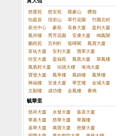
黃大仙
慈愛苑
慈安苑
匯豪山
鑽嶺
怡庭居
現崇山
翠竹花園
竹園北村
新光中心
豪苑
長春大廈
盈利大廈
鳳祥樓
秀芳花園
安康大廈
鳴鳳閣
鵬程苑
百利軒
龍暉閣
鳳寶大廈
富祐大廈
安利大廈
寶翠大廈
恒安大廈
盈福苑
鳳凰大廈
翠鳳樓
鳳凰村大廈
伯德大樓
海鴻大廈
寶發大廈
鳳寧樓
鳳錦樓
鳳華樓
興福樓
安達大廈
華芝樓
金城大廈
文顯樓
成功樓
金鳳樓
薈鳴
毓華里
慈祥大廈
永發大廈
嘉喜大廈
華基大廈
慈華大廈
華麗樓
嘉華大廈
萬寶大廈
慈樂大廈
明豐大廈
萬年戲院大廈
廣發大樓