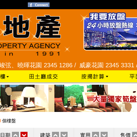
暉花園 2345 1286 /
威豪花園 2345 3331 /
星河
0
個樓盤
日期
建築
實用
售價