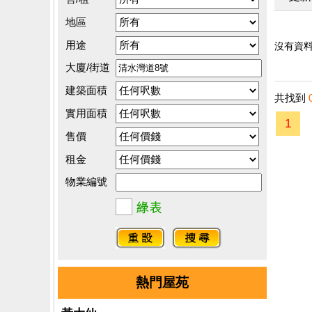
地區
用途
沒有資料.
大廈/街道
建築面積
共找到
實用面積
1
售價
租金
物業編號
熱門屋苑