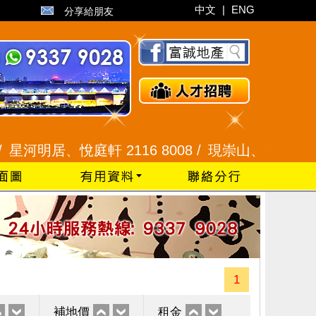
中文
|
ENG
分享給朋友
明居、悅庭軒 2116 8008 /
現崇山、譽港灣 2345 99
1
補地價
租金