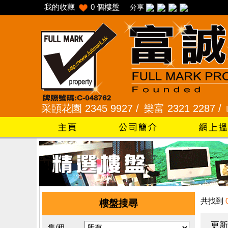
我的收藏
0
個樓盤
分享
 /
采頣花園 2345 9927 /
樂富 2321 2287 /
峻弦、曉
共找到
樓盤搜尋
更新
售/租