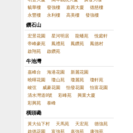
毓華樓
發強樓
嘉茜大廈
德慈樓
永豐樓
永利樓
高美樓
發強樓
鑽石山
宏景花園
星河明居
龍蟠苑
悅庭軒
帝峰豪苑
鳳禮苑
鳳鑽苑
鳳德村
啟翔苑
啟鑽苑
牛池灣
嘉峰台
海港花園
新麗花園
曉暉花園
瓊山苑
瓊麗苑
瓊軒苑
峻弦
威豪花園
怡發花園
怡富花園
清水灣道8號
彩峰苑
興業大廈
彩興苑
泰峰
橫頭磡
黃大仙下村
天馬苑
天宏苑
德強苑
啟德花園
富強苑
嘉強苑
康強苑