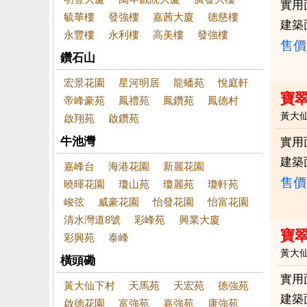
實用
毓華樓
發強樓
嘉茜大廈
德慈樓
建築
永豐樓
永利樓
高美樓
發強樓
售價
鑽石山
宏景花園
星河明居
龍蟠苑
悅庭軒
寶
帝峰豪苑
鳳禮苑
鳳鑽苑
鳳德村
黃大
啟翔苑
啟鑽苑
牛池灣
實用
建築
嘉峰台
海港花園
新麗花園
售價
曉暉花園
瓊山苑
瓊麗苑
瓊軒苑
峻弦
威豪花園
怡發花園
怡富花園
清水灣道8號
彩峰苑
興業大廈
寶
彩興苑
泰峰
黃大
橫頭磡
實用
黃大仙下村
天馬苑
天宏苑
德強苑
建築
啟德花園
富強苑
嘉強苑
康強苑