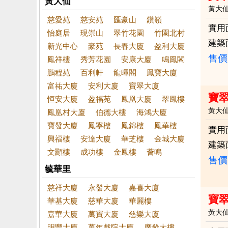
黃大仙
黃大
慈愛苑
慈安苑
匯豪山
鑽嶺
實用
怡庭居
現崇山
翠竹花園
竹園北村
建築
新光中心
豪苑
長春大廈
盈利大廈
售價
鳳祥樓
秀芳花園
安康大廈
鳴鳳閣
鵬程苑
百利軒
龍暉閣
鳳寶大廈
富祐大廈
安利大廈
寶翠大廈
寶
恒安大廈
盈福苑
鳳凰大廈
翠鳳樓
黃大
鳳凰村大廈
伯德大樓
海鴻大廈
寶發大廈
鳳寧樓
鳳錦樓
鳳華樓
實用
興福樓
安達大廈
華芝樓
金城大廈
建築
文顯樓
成功樓
金鳳樓
薈鳴
售價
毓華里
慈祥大廈
永發大廈
嘉喜大廈
寶
華基大廈
慈華大廈
華麗樓
黃大
嘉華大廈
萬寶大廈
慈樂大廈
明豐大廈
萬年戲院大廈
廣發大樓