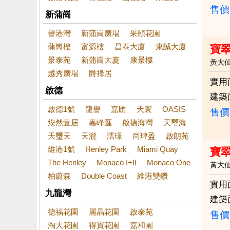
售價
新蒲崗
譽港灣
新蒲崗廣場
采頤花園
蒲崗樓
富源樓
昌泰大廈
東誠大廈
寶
景泰苑
新蒲崗大廈
康景樓
黃大
越秀廣場
爵祿居
實用
啟德
建築
啟德1號
龍譽
嘉匯
天寰
OASIS
售價
煥然壹居
嘉峰匯
啟德海灣
天璽海
天璽天
天瀧
澐璟
尚珒盈
啟朗苑
維港1號
Henley Park
Miami Quay
寶
The Henley
Monaco I+II
Monaco One
黃大
柏蔚森
Double Coast
維港雙鑽
實用
九龍灣
建築
德福花園
麗晶花園
啟泰苑
售價
淘大花園
得寶花園
嘉和園