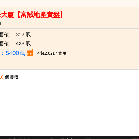
翠大廈【富誠地產實盤】
仙
面積：
312 呎
面積：
428 呎
：
$400萬
@$12,821 / 實用
10
個樓盤