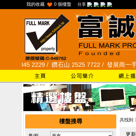
我的收藏
0
個樓盤
分享
45 2229 /
鑽石山 2525 7722 /
發展商一手專組 810
共找到
樓盤搜尋
更新
售/租