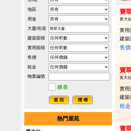
地區
寶
用途
黃大
大廈/街道
實用
建築面積
建築
售價
實用面積
售價
租金
寶翠
物業編號
黃大
實用
建築
租金：
熱門屋苑
寶翠