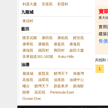
利基大廈
安基苑
彩霞村
寶
九龍城
黃大
東頭村
實用
藍田
建築
匯景花園
康田苑
康柏苑
鯉安苑
售價
康華苑
康雅苑
康盈苑
康逸苑
康瑞苑
德田村
興田村
啟田大廈
茶果嶺道161-163號
Koko Hills
共找到
油塘
1
麗港城
嘉賢居
鯉灣天下
海傲灣
高俊苑
油翠苑
油美苑
油塘中心
曦台
鯉灣天下
蔚藍東岸
親海駅
朗譽
高宏苑
Peninsula East
Ocean One