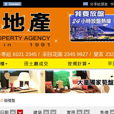
分享給朋友
恒
1 2345 /
采頣花園 2345 9927 /
樂富 2321 2287
10
個樓盤
日期
建築
實用
售價