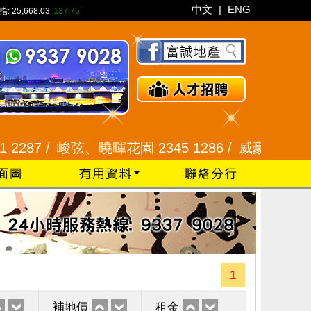
中文
|
ENG
指:
25,668.03
137.75
 /
峻弦、曉暉花園 2345 1286 /
威豪花園 2345 333
1
補地價
租金