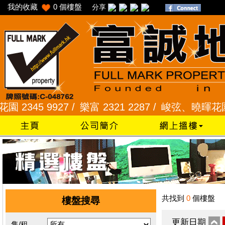
我的收藏
0
個樓盤
分享
45 9927 /
樂富 2321 2287 /
峻弦、曉暉花園 2345
共找到
0
個樓盤
樓盤搜尋
更新日期
售/租