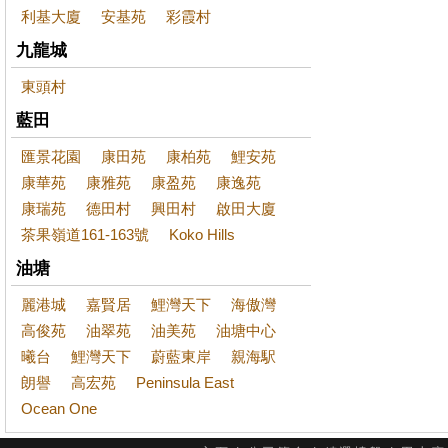
利基大廈
安基苑
彩霞村
九龍城
東頭村
藍田
匯景花園
康田苑
康柏苑
鯉安苑
康華苑
康雅苑
康盈苑
康逸苑
康瑞苑
德田村
興田村
啟田大廈
茶果嶺道161-163號
Koko Hills
油塘
麗港城
嘉賢居
鯉灣天下
海傲灣
高俊苑
油翠苑
油美苑
油塘中心
曦台
鯉灣天下
蔚藍東岸
親海駅
朗譽
高宏苑
Peninsula East
Ocean One