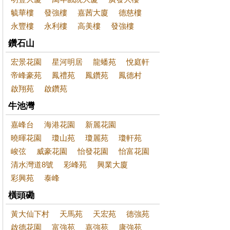
毓華樓
發強樓
嘉茜大廈
德慈樓
永豐樓
永利樓
高美樓
發強樓
鑽石山
宏景花園
星河明居
龍蟠苑
悅庭軒
帝峰豪苑
鳳禮苑
鳳鑽苑
鳳德村
啟翔苑
啟鑽苑
牛池灣
嘉峰台
海港花園
新麗花園
曉暉花園
瓊山苑
瓊麗苑
瓊軒苑
峻弦
威豪花園
怡發花園
怡富花園
清水灣道8號
彩峰苑
興業大廈
彩興苑
泰峰
橫頭磡
黃大仙下村
天馬苑
天宏苑
德強苑
啟德花園
富強苑
嘉強苑
康強苑