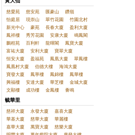
黃大仙
慈愛苑
慈安苑
匯豪山
鑽嶺
怡庭居
現崇山
翠竹花園
竹園北村
新光中心
豪苑
長春大廈
盈利大廈
鳳祥樓
秀芳花園
安康大廈
鳴鳳閣
鵬程苑
百利軒
龍暉閣
鳳寶大廈
富祐大廈
安利大廈
寶翠大廈
恒安大廈
盈福苑
鳳凰大廈
翠鳳樓
鳳凰村大廈
伯德大樓
海鴻大廈
寶發大廈
鳳寧樓
鳳錦樓
鳳華樓
興福樓
安達大廈
華芝樓
金城大廈
文顯樓
成功樓
金鳳樓
薈鳴
毓華里
慈祥大廈
永發大廈
嘉喜大廈
華基大廈
慈華大廈
華麗樓
嘉華大廈
萬寶大廈
慈樂大廈
明豐大廈
萬年戲院大廈
廣發大樓