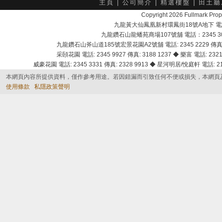
主頁
|
公司簡介
|
精選樓盤
|
田土廳
Copyright 2026 Fullmark 
九龍黃大仙鳳凰新村環鳳街18號A地下 電話：232
九龍鑽石山龍蟠苑商場107號舖 電話：2345 303
九龍鑽石山斧山道185號宏景花園A2號舖 電話: 2345 2229 傳真: 
采頣花園 電話: 2345 9927 傳真: 3188 1237 ◆ 樂富 電話: 2321 
威豪花園 電話: 2345 3331 傳真: 2328 9913 ◆ 星河明居/悅庭軒 電話: 2116
本網頁內容所提供資料，僅作參考用途。若因錯漏而引致任何不便或損失，本網頁
使用條款
私隱政策聲明