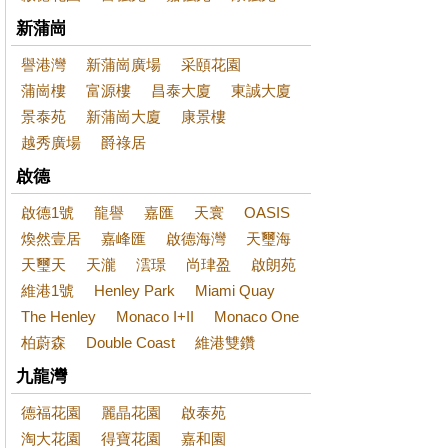
新蒲崗
譽港灣
新蒲崗廣場
采頤花園
蒲崗樓
富源樓
昌泰大廈
東誠大廈
景泰苑
新蒲崗大廈
康景樓
越秀廣場
爵祿居
啟德
啟德1號
龍譽
嘉匯
天寰
OASIS
煥然壹居
嘉峰匯
啟德海灣
天璽海
天璽天
天瀧
澐璟
尚珒盈
啟朗苑
維港1號
Henley Park
Miami Quay
The Henley
Monaco I+II
Monaco One
柏蔚森
Double Coast
維港雙鑽
九龍灣
德福花園
麗晶花園
啟泰苑
淘大花園
得寶花園
嘉和園