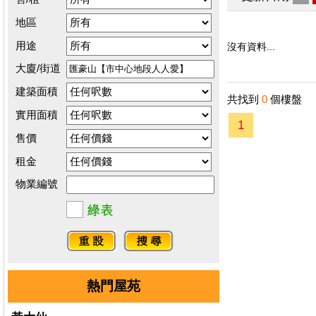
地區
用途
沒有資料...
大廈/街道
建築面積
共找到
0
個樓盤
實用面積
1
售價
租金
物業編號
熱門屋苑