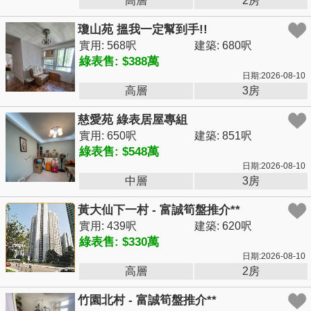
高層
2房
瓊山苑 搵我一定幫到手!!
實用: 568呎
建築: 680呎
綠表售: $388萬
日期:2026-08-10
高層
3房
慈愛苑 綠表居屋專組
實用: 650呎
建築: 851呎
綠表售: $548萬
日期:2026-08-10
中層
3房
黃大仙下一村 - 富誠筍盤推介**
實用: 439呎
建築: 620呎
綠表售: $330萬
日期:2026-08-10
高層
2房
竹園北村 - 富誠筍盤推介**