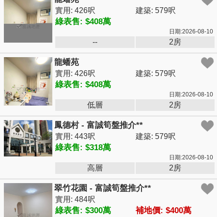
實用: 426呎
建築: 579呎
綠表售: $408萬
日期:2026-08-10
--
2房
龍蟠苑
實用: 426呎
建築: 579呎
綠表售: $408萬
日期:2026-08-10
低層
2房
鳳德村 - 富誠筍盤推介**
實用: 443呎
建築: 579呎
綠表售: $318萬
日期:2026-08-10
高層
2房
翠竹花園 - 富誠筍盤推介**
實用: 484呎
綠表售: $300萬
補地價: $400萬