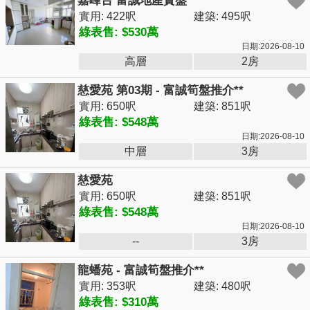
嘉峰台 富誠地產實盤
實用: 422呎
建築: 495呎
綠表售: $530萬
日期:2026-08-10
高層
2房
慈愛苑 第03期 - 富誠筍盤推介**
實用: 650呎
建築: 851呎
綠表售: $548萬
日期:2026-08-10
中層
3房
慈愛苑
實用: 650呎
建築: 851呎
綠表售: $548萬
日期:2026-08-10
--
3房
龍蟠苑 - 富誠筍盤推介**
實用: 353呎
建築: 480呎
綠表售: $310萬