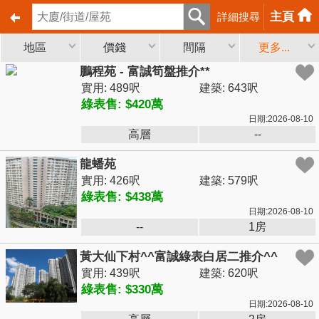
主頁
詳細搜尋
地區
價錢
間隔
更多...
鵬程苑 - 富誠筍盤推介**
實用: 489呎
建築: 643呎
綠表售: $420萬
日期:2026-08-10
高層
--
龍蟠苑
實用: 426呎
建築: 579呎
綠表售: $438萬
日期:2026-08-10
--
1房
黃大仙下村^^富誠綠表白居二推介^^
實用: 439呎
建築: 620呎
綠表售: $330萬
日期:2026-08-10