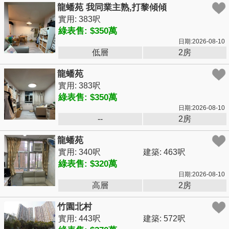
龍蟠苑 我同業主熟,打黎傾傾
實用: 383呎
綠表售: $350萬
日期:2026-08-10
低層
2房
龍蟠苑
實用: 383呎
綠表售: $350萬
日期:2026-08-10
--
2房
龍蟠苑
實用: 340呎
建築: 463呎
綠表售: $320萬
日期:2026-08-10
高層
2房
竹園北村
實用: 443呎
建築: 572呎