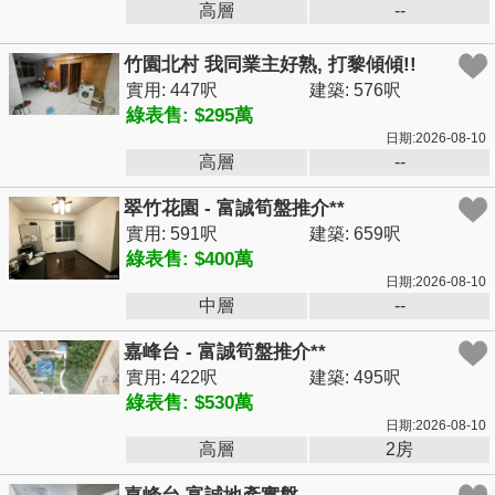
高層
--
竹園北村 我同業主好熟, 打黎傾傾!!
實用: 447呎
建築: 576呎
綠表售: $295萬
日期:2026-08-10
高層
--
翠竹花園 - 富誠筍盤推介**
實用: 591呎
建築: 659呎
綠表售: $400萬
日期:2026-08-10
中層
--
嘉峰台 - 富誠筍盤推介**
實用: 422呎
建築: 495呎
綠表售: $530萬
日期:2026-08-10
高層
2房