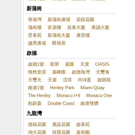
新蒲崗
譽港灣
新蒲崗廣場
采頤花園
蒲崗樓
富源樓
昌泰大廈
東誠大廈
景泰苑
新蒲崗大廈
康景樓
越秀廣場
爵祿居
啟德
啟德1號
龍譽
嘉匯
天寰
OASIS
煥然壹居
嘉峰匯
啟德海灣
天璽海
天璽天
天瀧
澐璟
尚珒盈
啟朗苑
維港1號
Henley Park
Miami Quay
The Henley
Monaco I+II
Monaco One
柏蔚森
Double Coast
維港雙鑽
九龍灣
德福花園
麗晶花園
啟泰苑
淘大花園
得寶花園
嘉和園