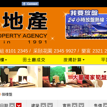
 2345 /
采頣花園 2345 9927 /
樂富 2321 2287 /
0
個樓盤
日期
建築
實用
售價