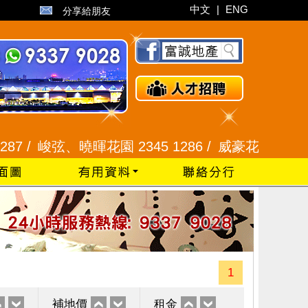
中文
|
ENG
分享給朋友
峻弦、曉暉花園 2345 1286 /
威豪花園 2345 3331
1
補地價
租金