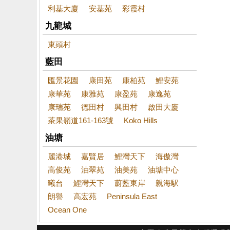
利基大廈
安基苑
彩霞村
九龍城
東頭村
藍田
匯景花園
康田苑
康柏苑
鯉安苑
康華苑
康雅苑
康盈苑
康逸苑
康瑞苑
德田村
興田村
啟田大廈
茶果嶺道161-163號
Koko Hills
油塘
麗港城
嘉賢居
鯉灣天下
海傲灣
高俊苑
油翠苑
油美苑
油塘中心
曦台
鯉灣天下
蔚藍東岸
親海駅
朗譽
高宏苑
Peninsula East
Ocean One