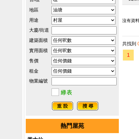
地區
用途
沒有資料.
大廈/街道
建築面積
共找到
實用面積
1
售價
租金
物業編號
熱門屋苑