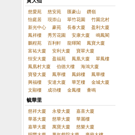
黃大仙
慈愛苑
慈安苑
匯豪山
鑽嶺
怡庭居
現崇山
翠竹花園
竹園北村
新光中心
豪苑
長春大廈
盈利大廈
鳳祥樓
秀芳花園
安康大廈
鳴鳳閣
鵬程苑
百利軒
龍暉閣
鳳寶大廈
富祐大廈
安利大廈
寶翠大廈
恒安大廈
盈福苑
鳳凰大廈
翠鳳樓
鳳凰村大廈
伯德大樓
海鴻大廈
寶發大廈
鳳寧樓
鳳錦樓
鳳華樓
興福樓
安達大廈
華芝樓
金城大廈
文顯樓
成功樓
金鳳樓
薈鳴
毓華里
慈祥大廈
永發大廈
嘉喜大廈
華基大廈
慈華大廈
華麗樓
嘉華大廈
萬寶大廈
慈樂大廈
明豐大廈
萬年戲院大廈
廣發大樓