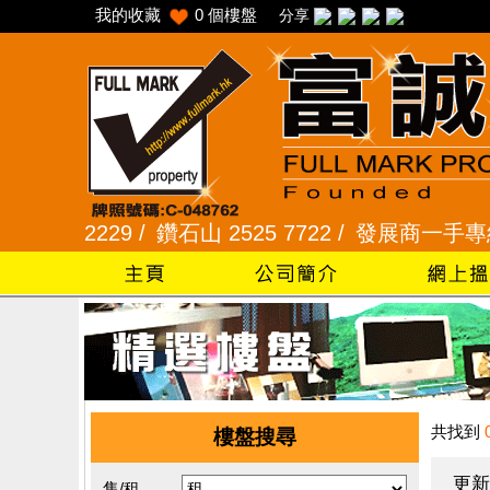
我的收藏
0
個樓盤
分享
 2229 /
鑽石山 2525 7722 /
發展商一手專組 8101
共找到
樓盤搜尋
更新
售/租