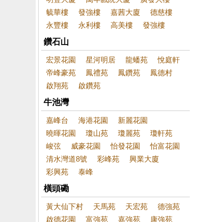
毓華樓
發強樓
嘉茜大廈
德慈樓
永豐樓
永利樓
高美樓
發強樓
鑽石山
宏景花園
星河明居
龍蟠苑
悅庭軒
帝峰豪苑
鳳禮苑
鳳鑽苑
鳳德村
啟翔苑
啟鑽苑
牛池灣
嘉峰台
海港花園
新麗花園
曉暉花園
瓊山苑
瓊麗苑
瓊軒苑
峻弦
威豪花園
怡發花園
怡富花園
清水灣道8號
彩峰苑
興業大廈
彩興苑
泰峰
橫頭磡
黃大仙下村
天馬苑
天宏苑
德強苑
啟德花園
富強苑
嘉強苑
康強苑