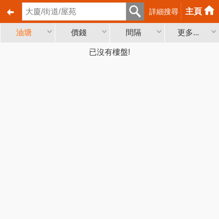
主頁
詳細搜尋
油塘
價錢
間隔
更多...
已沒有樓盤!