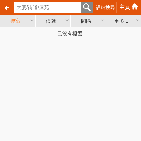
主頁
詳細搜尋
樂富
價錢
間隔
更多...
已沒有樓盤!