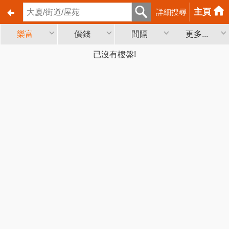
主頁
詳細搜尋
樂富
價錢
間隔
更多...
已沒有樓盤!