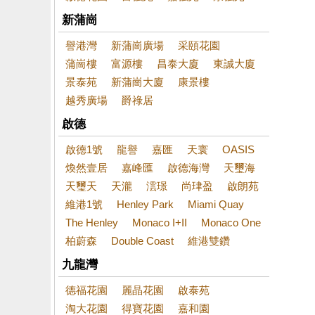
新蒲崗
譽港灣
新蒲崗廣場
采頤花園
蒲崗樓
富源樓
昌泰大廈
東誠大廈
景泰苑
新蒲崗大廈
康景樓
越秀廣場
爵祿居
啟德
啟德1號
龍譽
嘉匯
天寰
OASIS
煥然壹居
嘉峰匯
啟德海灣
天璽海
天璽天
天瀧
澐璟
尚珒盈
啟朗苑
維港1號
Henley Park
Miami Quay
The Henley
Monaco I+II
Monaco One
柏蔚森
Double Coast
維港雙鑽
九龍灣
德福花園
麗晶花園
啟泰苑
淘大花園
得寶花園
嘉和園