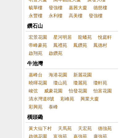
毓華樓
發強樓
嘉茜大廈
德慈樓
永豐樓
永利樓
高美樓
發強樓
鑽石山
宏景花園
星河明居
龍蟠苑
悅庭軒
帝峰豪苑
鳳禮苑
鳳鑽苑
鳳德村
啟翔苑
啟鑽苑
牛池灣
嘉峰台
海港花園
新麗花園
曉暉花園
瓊山苑
瓊麗苑
瓊軒苑
峻弦
威豪花園
怡發花園
怡富花園
清水灣道8號
彩峰苑
興業大廈
彩興苑
泰峰
橫頭磡
黃大仙下村
天馬苑
天宏苑
德強苑
啟德花園
富強苑
嘉強苑
康強苑