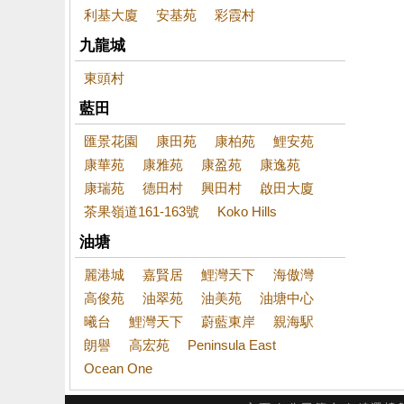
利基大廈
安基苑
彩霞村
九龍城
東頭村
藍田
匯景花園
康田苑
康柏苑
鯉安苑
康華苑
康雅苑
康盈苑
康逸苑
康瑞苑
德田村
興田村
啟田大廈
茶果嶺道161-163號
Koko Hills
油塘
麗港城
嘉賢居
鯉灣天下
海傲灣
高俊苑
油翠苑
油美苑
油塘中心
曦台
鯉灣天下
蔚藍東岸
親海駅
朗譽
高宏苑
Peninsula East
Ocean One