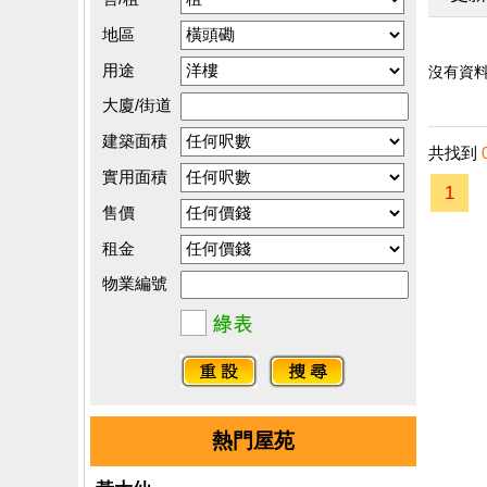
地區
用途
沒有資料.
大廈/街道
建築面積
共找到
實用面積
1
售價
租金
物業編號
熱門屋苑