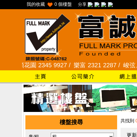
我的收藏
0
個樓盤
分享
采頣花園 2345 9927 /
樂富 2321 2287 /
峻弦、曉暉花
共找到
樓盤搜尋
更新
售/租