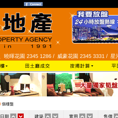
園 2345 1286 /
威豪花園 2345 3331 /
星河明居、
0
個樓盤
日期
建築
實用
售價