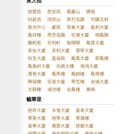
黃大仙
慈愛苑
慈安苑
匯豪山
鑽嶺
怡庭居
現崇山
翠竹花園
竹園北村
新光中心
豪苑
長春大廈
盈利大廈
鳳祥樓
秀芳花園
安康大廈
鳴鳳閣
鵬程苑
百利軒
龍暉閣
鳳寶大廈
富祐大廈
安利大廈
寶翠大廈
恒安大廈
盈福苑
鳳凰大廈
翠鳳樓
鳳凰村大廈
伯德大樓
海鴻大廈
寶發大廈
鳳寧樓
鳳錦樓
鳳華樓
興福樓
安達大廈
華芝樓
金城大廈
文顯樓
成功樓
金鳳樓
薈鳴
毓華里
慈祥大廈
永發大廈
嘉喜大廈
華基大廈
慈華大廈
華麗樓
嘉華大廈
萬寶大廈
慈樂大廈
明豐大廈
萬年戲院大廈
廣發大樓