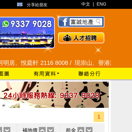
中文
|
ENG
分享給朋友
悅庭軒 2116 8008 /
現崇山、譽港灣 2345 9926
1
補地價
租金