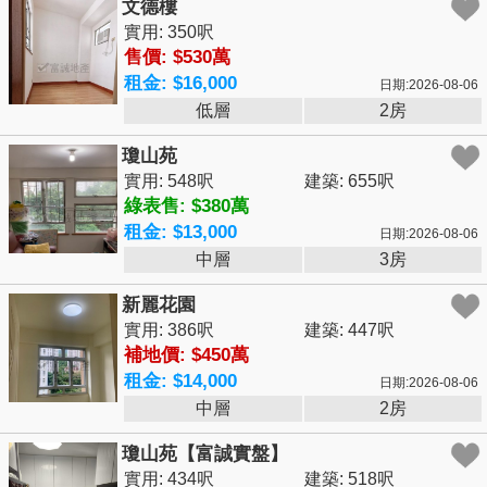
文德樓
實用: 350呎
售價: $530萬
租金: $16,000
日期:2026-08-06
低層
2房
瓊山苑
實用: 548呎
建築: 655呎
綠表售: $380萬
租金: $13,000
日期:2026-08-06
中層
3房
新麗花園
實用: 386呎
建築: 447呎
補地價: $450萬
租金: $14,000
日期:2026-08-06
中層
2房
瓊山苑【富誠實盤】
實用: 434呎
建築: 518呎