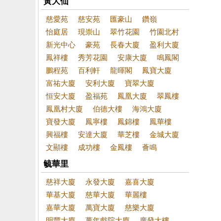
黃大仙
慈愛苑
慈安苑
匯豪山
鑽嶺
怡庭居
現崇山
翠竹花園
竹園北村
新光中心
豪苑
長春大廈
盈利大廈
鳳祥樓
秀芳花園
安康大廈
鳴鳳閣
鵬程苑
百利軒
龍暉閣
鳳寶大廈
富祐大廈
安利大廈
寶翠大廈
恒安大廈
盈福苑
鳳凰大廈
翠鳳樓
鳳凰村大廈
伯德大樓
海鴻大廈
寶發大廈
鳳寧樓
鳳錦樓
鳳華樓
興福樓
安達大廈
華芝樓
金城大廈
文顯樓
成功樓
金鳳樓
薈鳴
毓華里
慈祥大廈
永發大廈
嘉喜大廈
華基大廈
慈華大廈
華麗樓
嘉華大廈
萬寶大廈
慈樂大廈
明豐大廈
萬年戲院大廈
廣發大樓