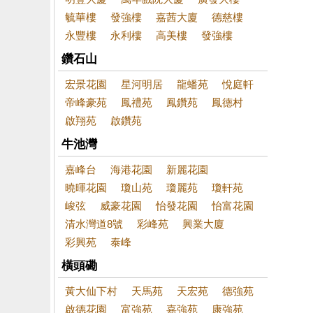
毓華樓
發強樓
嘉茜大廈
德慈樓
永豐樓
永利樓
高美樓
發強樓
鑽石山
宏景花園
星河明居
龍蟠苑
悅庭軒
帝峰豪苑
鳳禮苑
鳳鑽苑
鳳德村
啟翔苑
啟鑽苑
牛池灣
嘉峰台
海港花園
新麗花園
曉暉花園
瓊山苑
瓊麗苑
瓊軒苑
峻弦
威豪花園
怡發花園
怡富花園
清水灣道8號
彩峰苑
興業大廈
彩興苑
泰峰
橫頭磡
黃大仙下村
天馬苑
天宏苑
德強苑
啟德花園
富強苑
嘉強苑
康強苑