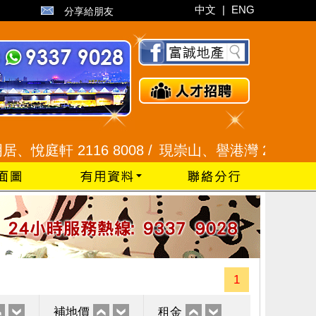
中文
|
ENG
分享給朋友
軒 2116 8008 /
現崇山、譽港灣 2345 9926 /
藍
1
補地價
租金