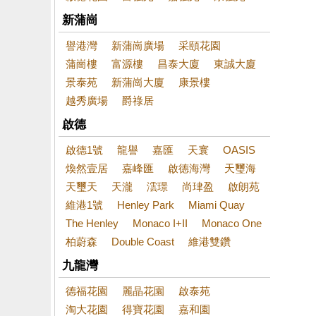
新蒲崗
譽港灣
新蒲崗廣場
采頤花園
蒲崗樓
富源樓
昌泰大廈
東誠大廈
景泰苑
新蒲崗大廈
康景樓
越秀廣場
爵祿居
啟德
啟德1號
龍譽
嘉匯
天寰
OASIS
煥然壹居
嘉峰匯
啟德海灣
天璽海
天璽天
天瀧
澐璟
尚珒盈
啟朗苑
維港1號
Henley Park
Miami Quay
The Henley
Monaco I+II
Monaco One
柏蔚森
Double Coast
維港雙鑽
九龍灣
德福花園
麗晶花園
啟泰苑
淘大花園
得寶花園
嘉和園