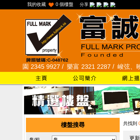
我的收藏
0
個樓盤
分享
園 2345 9927 /
樂富 2321 2287 /
峻弦、曉暉花園 2
共找到
樓盤搜尋
更新
售/租