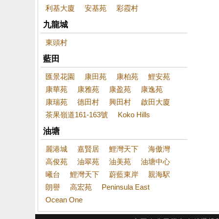
利基大廈
安基苑
彩霞村
九龍城
東頭村
藍田
匯景花園
康田苑
康柏苑
鯉安苑
康華苑
康雅苑
康盈苑
康逸苑
康瑞苑
德田村
興田村
啟田大廈
茶果嶺道161-163號
Koko Hills
油塘
麗港城
嘉賢居
鯉灣天下
海傲灣
高俊苑
油翠苑
油美苑
油塘中心
曦台
鯉灣天下
蔚藍東岸
親海駅
朗譽
高宏苑
Peninsula East
Ocean One