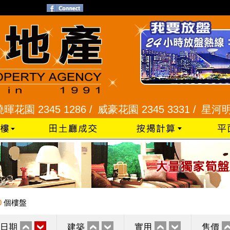
345 1286 /
威豪花園 2345 3331 /
星河明居、悅庭
0
個樓盤
日期
建築
實用
售價