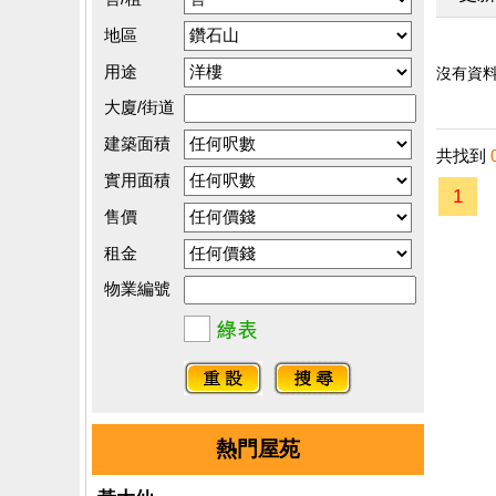
地區
用途
沒有資料.
大廈/街道
建築面積
共找到
實用面積
1
售價
租金
物業編號
熱門屋苑