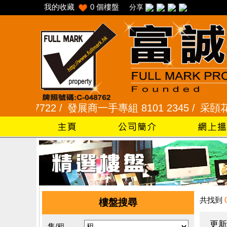
我的收藏
0
個樓盤
分享
 7722 /
發展商一手專組 8101 2345 /
采頣花園 234
共找到
樓盤搜尋
更新
售/租