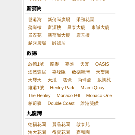
新蒲崗
譽港灣
新蒲崗廣場
采頤花園
蒲崗樓
富源樓
昌泰大廈
東誠大廈
景泰苑
新蒲崗大廈
康景樓
越秀廣場
爵祿居
啟德
啟德1號
龍譽
嘉匯
天寰
OASIS
煥然壹居
嘉峰匯
啟德海灣
天璽海
天璽天
天瀧
澐璟
尚珒盈
啟朗苑
維港1號
Henley Park
Miami Quay
The Henley
Monaco I+II
Monaco One
柏蔚森
Double Coast
維港雙鑽
九龍灣
德福花園
麗晶花園
啟泰苑
淘大花園
得寶花園
嘉和園