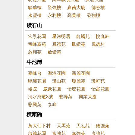
毓華樓
發強樓
嘉茜大廈
德慈樓
永豐樓
永利樓
高美樓
發強樓
鑽石山
宏景花園
星河明居
龍蟠苑
悅庭軒
帝峰豪苑
鳳禮苑
鳳鑽苑
鳳德村
啟翔苑
啟鑽苑
牛池灣
嘉峰台
海港花園
新麗花園
曉暉花園
瓊山苑
瓊麗苑
瓊軒苑
峻弦
威豪花園
怡發花園
怡富花園
清水灣道8號
彩峰苑
興業大廈
彩興苑
泰峰
橫頭磡
黃大仙下村
天馬苑
天宏苑
德強苑
啟德花園
富強苑
嘉強苑
康強苑