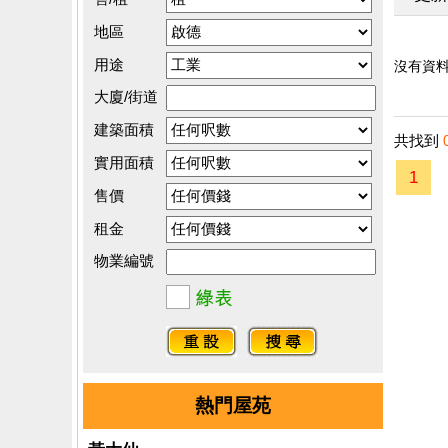
地區
用途
沒有資料.
大廈/街道
建築面積
共找到
實用面積
1
售價
租金
物業編號
熱門屋苑