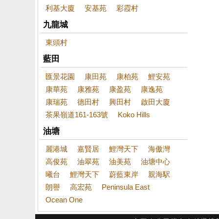
利基大廈
安基苑
彩霞村
九龍城
東頭村
藍田
匯景花園
康田苑
康柏苑
鯉安苑
康華苑
康雅苑
康盈苑
康逸苑
康瑞苑
德田村
興田村
啟田大廈
茶果嶺道161-163號
Koko Hills
油塘
麗港城
嘉賢居
鯉灣天下
海傲灣
高俊苑
油翠苑
油美苑
油塘中心
曦台
鯉灣天下
蔚藍東岸
親海駅
朗譽
高宏苑
Peninsula East
Ocean One