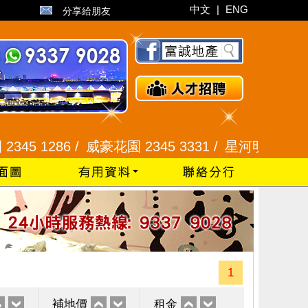
中文
|
ENG
分享給朋友
1286 /
威豪花園 2345 3331 /
星河明居、悅庭軒 211
1
補地價
租金