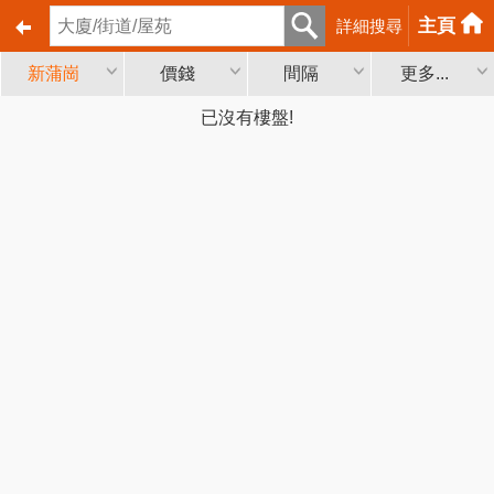
主頁
詳細搜尋
新蒲崗
價錢
間隔
更多...
已沒有樓盤!