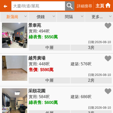
主頁
詳細搜尋
新蒲崗
價錢
間隔
更多...
景泰苑
實用: 494呎
綠表售: $550萬
日期:2026-08-10
中層
3房
越秀廣場
實用: 448呎
建築: 576呎
售價: $590萬
日期:2026-08-10
中層
2房
采頤花園
實用: 584呎
建築: 686呎
綠表售: $600萬
日期:2026-08-10