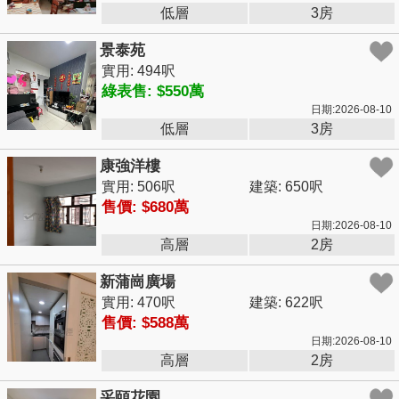
低層
3房
景泰苑
實用: 494呎
綠表售: $550萬
日期:2026-08-10
低層
3房
康強洋樓
實用: 506呎
建築: 650呎
售價: $680萬
日期:2026-08-10
高層
2房
新蒲崗廣場
實用: 470呎
建築: 622呎
售價: $588萬
日期:2026-08-10
高層
2房
采頤花園