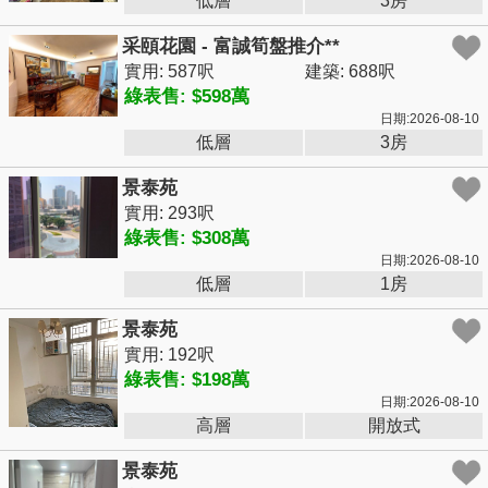
低層
3房
采頤花園 - 富誠筍盤推介**
實用: 587呎
建築: 688呎
綠表售: $598萬
日期:2026-08-10
低層
3房
景泰苑
實用: 293呎
綠表售: $308萬
日期:2026-08-10
低層
1房
景泰苑
實用: 192呎
綠表售: $198萬
日期:2026-08-10
高層
開放式
景泰苑