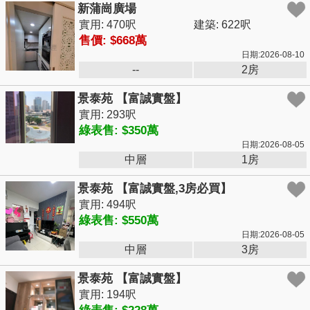
新蒲崗廣場
實用: 470呎
建築: 622呎
售價: $668萬
日期:2026-08-10
--
2房
景泰苑 【富誠實盤】
實用: 293呎
綠表售: $350萬
日期:2026-08-05
中層
1房
景泰苑 【富誠實盤,3房必買】
實用: 494呎
綠表售: $550萬
日期:2026-08-05
中層
3房
景泰苑 【富誠實盤】
實用: 194呎