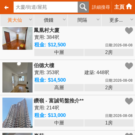
主頁
詳細搜尋
黃大仙
價錢
間隔
更多...
鳳凰村大廈
實用: 384呎
租金: $12,500
日期:2026-08-08
中層
2房
伯德大樓
實用: 353呎
建築: 448呎
租金: $14,500
日期:2026-08-08
高層
2房
鑽嶺 - 富誠筍盤推介**
實用: 214呎
租金: $13,000
日期:2026-08-08
中層
1房