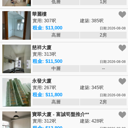
低層
1房
華麗樓
實用: 307呎
建築: 385呎
租金: $13,000
日期:2026-08-08
高層
2房
慈祥大廈
實用: 313呎
租金: $11,500
日期:2026-08-08
中層
--
永發大廈
實用: 267呎
建築: 345呎
租金: $11,800
日期:2026-08-08
高層
2房
寶翠大廈 - 富誠筍盤推介**
實用: 312呎
建築: 428呎