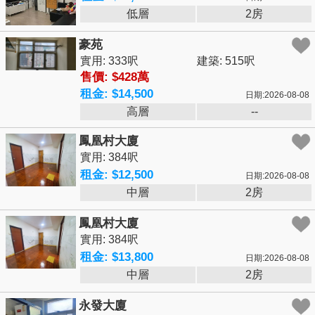
低層
2房
豪苑
實用: 333呎
建築: 515呎
售價: $428萬
租金: $14,500
日期:2026-08-08
高層
--
鳳凰村大廈
實用: 384呎
租金: $12,500
日期:2026-08-08
中層
2房
鳳凰村大廈
實用: 384呎
租金: $13,800
日期:2026-08-08
中層
2房
永發大廈