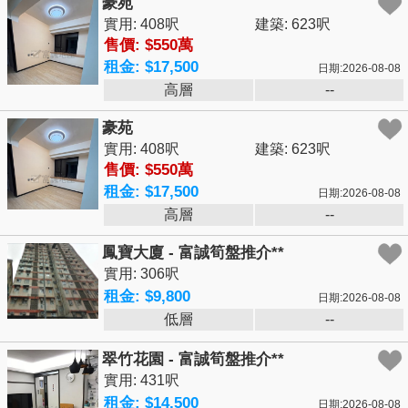
豪苑
實用: 408呎
建築: 623呎
售價: $550萬
租金: $17,500
日期:2026-08-08
高層
--
豪苑
實用: 408呎
建築: 623呎
售價: $550萬
租金: $17,500
日期:2026-08-08
高層
--
鳳寶大廈 - 富誠筍盤推介**
實用: 306呎
租金: $9,800
日期:2026-08-08
低層
--
翠竹花園 - 富誠筍盤推介**
實用: 431呎
租金: $14,500
日期:2026-08-08