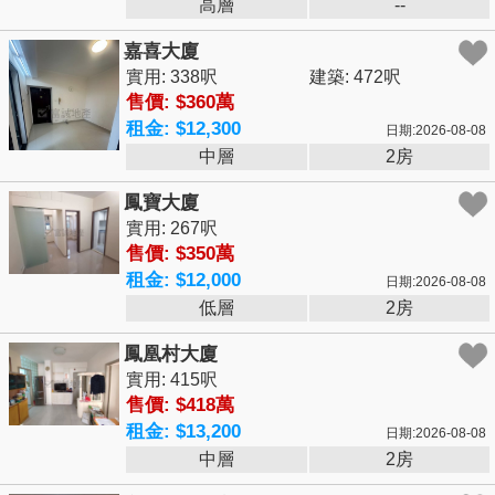
高層
--
嘉喜大廈
實用: 338呎
建築: 472呎
售價: $360萬
租金: $12,300
日期:2026-08-08
中層
2房
鳳寶大廈
實用: 267呎
售價: $350萬
租金: $12,000
日期:2026-08-08
低層
2房
鳳凰村大廈
實用: 415呎
售價: $418萬
租金: $13,200
日期:2026-08-08
中層
2房