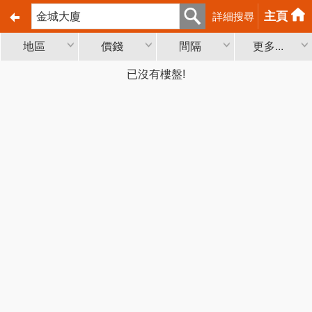
主頁
詳細搜尋
地區
價錢
間隔
更多...
已沒有樓盤!