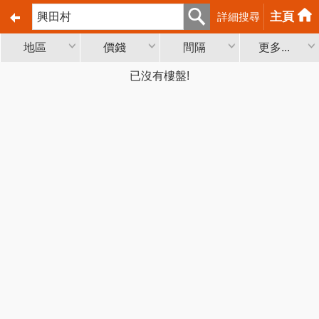
主頁
詳細搜尋
地區
價錢
間隔
更多...
已沒有樓盤!