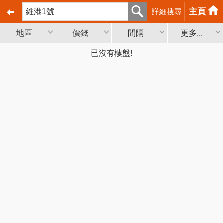
主頁
詳細搜尋
地區
價錢
間隔
更多...
已沒有樓盤!