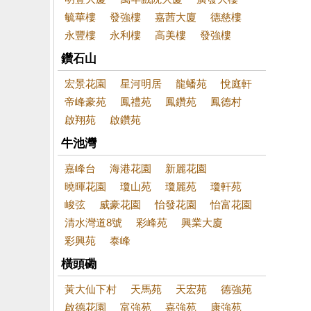
毓華樓
發強樓
嘉茜大廈
德慈樓
永豐樓
永利樓
高美樓
發強樓
鑽石山
宏景花園
星河明居
龍蟠苑
悅庭軒
帝峰豪苑
鳳禮苑
鳳鑽苑
鳳德村
啟翔苑
啟鑽苑
牛池灣
嘉峰台
海港花園
新麗花園
曉暉花園
瓊山苑
瓊麗苑
瓊軒苑
峻弦
威豪花園
怡發花園
怡富花園
清水灣道8號
彩峰苑
興業大廈
彩興苑
泰峰
橫頭磡
黃大仙下村
天馬苑
天宏苑
德強苑
啟德花園
富強苑
嘉強苑
康強苑