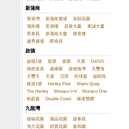
新蒲崗
譽港灣
新蒲崗廣場
采頤花園
蒲崗樓
富源樓
昌泰大廈
東誠大廈
景泰苑
新蒲崗大廈
康景樓
越秀廣場
爵祿居
啟德
啟德1號
龍譽
嘉匯
天寰
OASIS
煥然壹居
嘉峰匯
啟德海灣
天璽海
天璽天
天瀧
澐璟
尚珒盈
啟朗苑
維港1號
Henley Park
Miami Quay
The Henley
Monaco I+II
Monaco One
柏蔚森
Double Coast
維港雙鑽
九龍灣
德福花園
麗晶花園
啟泰苑
淘大花園
得寶花園
嘉和園