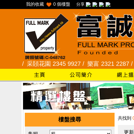
我的收藏
0
個樓盤
分享
5 /
采頣花園 2345 9927 /
樂富 2321 2287 /
峻弦、
共找到
樓盤搜尋
更新
售/租