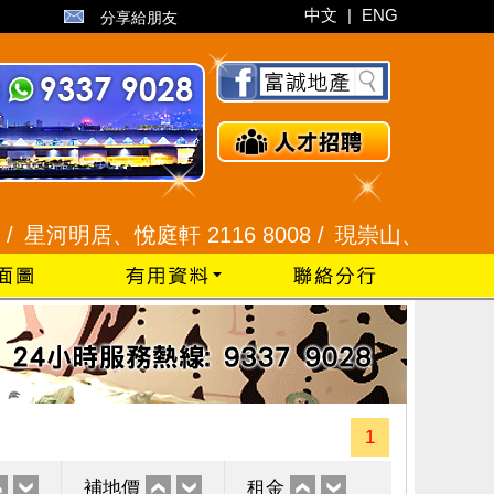
中文
|
ENG
分享給朋友
明居、悅庭軒 2116 8008 /
現崇山、譽港灣 2345 9
1
補地價
租金