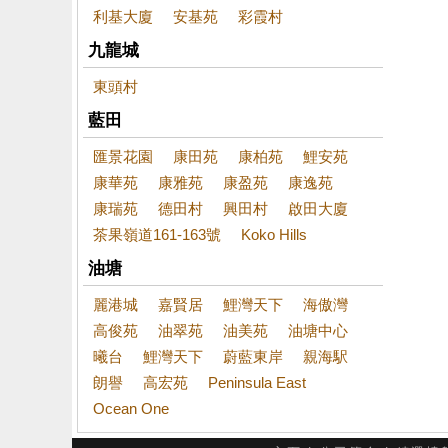
利基大廈
安基苑
彩霞村
九龍城
東頭村
藍田
匯景花園
康田苑
康柏苑
鯉安苑
康華苑
康雅苑
康盈苑
康逸苑
康瑞苑
德田村
興田村
啟田大廈
茶果嶺道161-163號
Koko Hills
油塘
麗港城
嘉賢居
鯉灣天下
海傲灣
高俊苑
油翠苑
油美苑
油塘中心
曦台
鯉灣天下
蔚藍東岸
親海駅
朗譽
高宏苑
Peninsula East
Ocean One