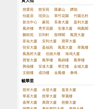
黃大仙
慈愛苑
慈安苑
匯豪山
鑽嶺
怡庭居
現崇山
翠竹花園
竹園北村
新光中心
豪苑
長春大廈
盈利大廈
鳳祥樓
秀芳花園
安康大廈
鳴鳳閣
鵬程苑
百利軒
龍暉閣
鳳寶大廈
富祐大廈
安利大廈
寶翠大廈
恒安大廈
盈福苑
鳳凰大廈
翠鳳樓
鳳凰村大廈
伯德大樓
海鴻大廈
寶發大廈
鳳寧樓
鳳錦樓
鳳華樓
興福樓
安達大廈
華芝樓
金城大廈
文顯樓
成功樓
金鳳樓
薈鳴
毓華里
慈祥大廈
永發大廈
嘉喜大廈
華基大廈
慈華大廈
華麗樓
嘉華大廈
萬寶大廈
慈樂大廈
明豐大廈
萬年戲院大廈
廣發大樓