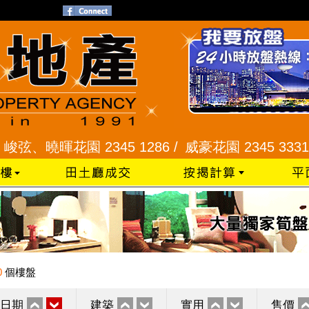
曉暉花園 2345 1286 /
威豪花園 2345 3331 /
星河
0
個樓盤
日期
建築
實用
售價