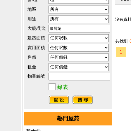
地區
用途
沒有資料.
大廈/街道
建築面積
共找到
實用面積
1
售價
租金
物業編號
熱門屋苑