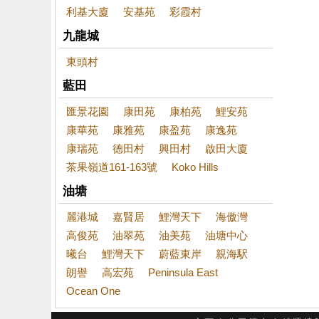
利基大廈
安基苑
彩霞村
九龍城
東頭村
藍田
匯景花園
康田苑
康柏苑
鯉安苑
康華苑
康雅苑
康盈苑
康逸苑
康瑞苑
德田村
興田村
啟田大廈
茶果嶺道161-163號
Koko Hills
油塘
麗港城
嘉賢居
鯉灣天下
海傲灣
高俊苑
油翠苑
油美苑
油塘中心
曦台
鯉灣天下
蔚藍東岸
親海駅
朗譽
高宏苑
Peninsula East
Ocean One