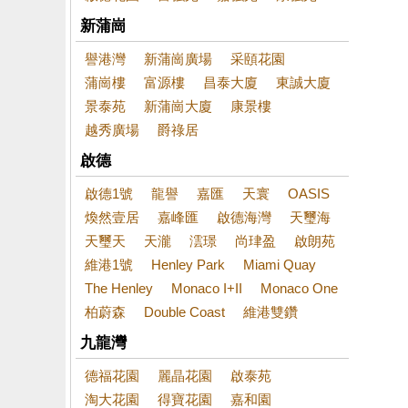
新蒲崗
譽港灣
新蒲崗廣場
采頤花園
蒲崗樓
富源樓
昌泰大廈
東誠大廈
景泰苑
新蒲崗大廈
康景樓
越秀廣場
爵祿居
啟德
啟德1號
龍譽
嘉匯
天寰
OASIS
煥然壹居
嘉峰匯
啟德海灣
天璽海
天璽天
天瀧
澐璟
尚珒盈
啟朗苑
維港1號
Henley Park
Miami Quay
The Henley
Monaco I+II
Monaco One
柏蔚森
Double Coast
維港雙鑽
九龍灣
德福花園
麗晶花園
啟泰苑
淘大花園
得寶花園
嘉和園