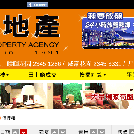
園 2345 1286 /
威豪花園 2345 3331 /
星河明居、
0
個樓盤
日期
建築
實用
售價