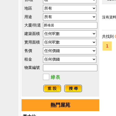
地區
用途
沒有資料.
大廈/街道
建築面積
共找到
實用面積
1
售價
租金
物業編號
熱門屋苑