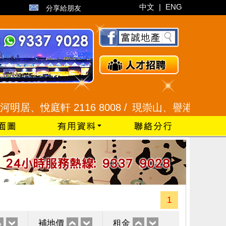
中文
|
ENG
分享給朋友
悅庭軒 2116 8008 /
現崇山、譽港灣 2345 9926
1
補地價
租金