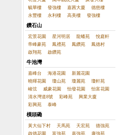
毓華樓
發強樓
嘉茜大廈
德慈樓
永豐樓
永利樓
高美樓
發強樓
鑽石山
宏景花園
星河明居
龍蟠苑
悅庭軒
帝峰豪苑
鳳禮苑
鳳鑽苑
鳳德村
啟翔苑
啟鑽苑
牛池灣
嘉峰台
海港花園
新麗花園
曉暉花園
瓊山苑
瓊麗苑
瓊軒苑
峻弦
威豪花園
怡發花園
怡富花園
清水灣道8號
彩峰苑
興業大廈
彩興苑
泰峰
橫頭磡
黃大仙下村
天馬苑
天宏苑
德強苑
啟德花園
富強苑
嘉強苑
康強苑