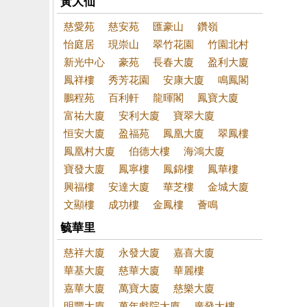
黃大仙
慈愛苑
慈安苑
匯豪山
鑽嶺
怡庭居
現崇山
翠竹花園
竹園北村
新光中心
豪苑
長春大廈
盈利大廈
鳳祥樓
秀芳花園
安康大廈
鳴鳳閣
鵬程苑
百利軒
龍暉閣
鳳寶大廈
富祐大廈
安利大廈
寶翠大廈
恒安大廈
盈福苑
鳳凰大廈
翠鳳樓
鳳凰村大廈
伯德大樓
海鴻大廈
寶發大廈
鳳寧樓
鳳錦樓
鳳華樓
興福樓
安達大廈
華芝樓
金城大廈
文顯樓
成功樓
金鳳樓
薈鳴
毓華里
慈祥大廈
永發大廈
嘉喜大廈
華基大廈
慈華大廈
華麗樓
嘉華大廈
萬寶大廈
慈樂大廈
明豐大廈
萬年戲院大廈
廣發大樓