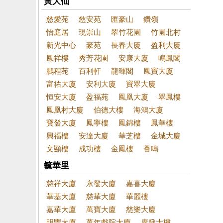
黃大仙
慈愛苑
慈安苑
匯豪山
鑽嶺
怡庭居
現崇山
翠竹花園
竹園北村
新光中心
豪苑
長春大廈
盈利大廈
鳳祥樓
秀芳花園
安康大廈
鳴鳳閣
鵬程苑
百利軒
龍暉閣
鳳寶大廈
富祐大廈
安利大廈
寶翠大廈
恒安大廈
盈福苑
鳳凰大廈
翠鳳樓
鳳凰村大廈
伯德大樓
海鴻大廈
寶發大廈
鳳寧樓
鳳錦樓
鳳華樓
興福樓
安達大廈
華芝樓
金城大廈
文顯樓
成功樓
金鳳樓
薈鳴
毓華里
慈祥大廈
永發大廈
嘉喜大廈
華基大廈
慈華大廈
華麗樓
嘉華大廈
萬寶大廈
慈樂大廈
明豐大廈
萬年戲院大廈
廣發大樓