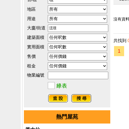
地區
用途
沒有資料.
大廈/街道
建築面積
共找到
實用面積
1
售價
租金
物業編號
熱門屋苑