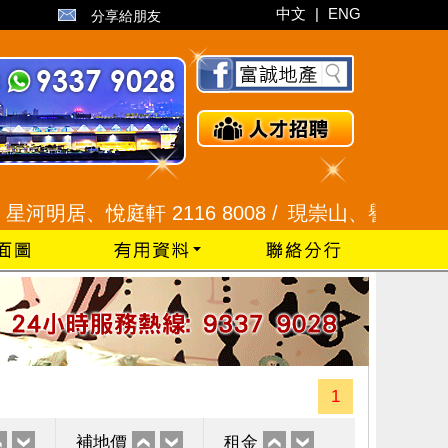
中文
|
ENG
分享給朋友
居、悅庭軒 2116 8008 /
現崇山、譽港灣 2345 99
1
補地價
租金