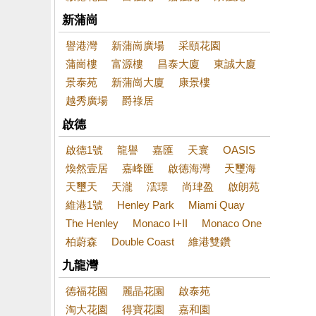
新蒲崗
譽港灣
新蒲崗廣場
采頤花園
蒲崗樓
富源樓
昌泰大廈
東誠大廈
景泰苑
新蒲崗大廈
康景樓
越秀廣場
爵祿居
啟德
啟德1號
龍譽
嘉匯
天寰
OASIS
煥然壹居
嘉峰匯
啟德海灣
天璽海
天璽天
天瀧
澐璟
尚珒盈
啟朗苑
維港1號
Henley Park
Miami Quay
The Henley
Monaco I+II
Monaco One
柏蔚森
Double Coast
維港雙鑽
九龍灣
德福花園
麗晶花園
啟泰苑
淘大花園
得寶花園
嘉和園