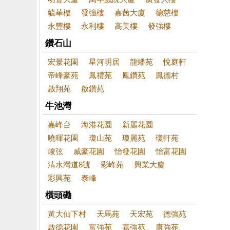
毓華樓
發強樓
嘉茜大廈
德慈樓
永豐樓
永利樓
高美樓
發強樓
鑽石山
宏景花園
星河明居
龍蟠苑
悅庭軒
帝峰豪苑
鳳禮苑
鳳鑽苑
鳳德村
啟翔苑
啟鑽苑
牛池灣
嘉峰台
海港花園
新麗花園
曉暉花園
瓊山苑
瓊麗苑
瓊軒苑
峻弦
威豪花園
怡發花園
怡富花園
清水灣道8號
彩峰苑
興業大廈
彩興苑
泰峰
橫頭磡
黃大仙下村
天馬苑
天宏苑
德強苑
啟德花園
富強苑
嘉強苑
康強苑