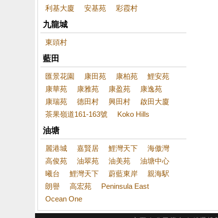
利基大廈
安基苑
彩霞村
九龍城
東頭村
藍田
匯景花園
康田苑
康柏苑
鯉安苑
康華苑
康雅苑
康盈苑
康逸苑
康瑞苑
德田村
興田村
啟田大廈
茶果嶺道161-163號
Koko Hills
油塘
麗港城
嘉賢居
鯉灣天下
海傲灣
高俊苑
油翠苑
油美苑
油塘中心
曦台
鯉灣天下
蔚藍東岸
親海駅
朗譽
高宏苑
Peninsula East
Ocean One