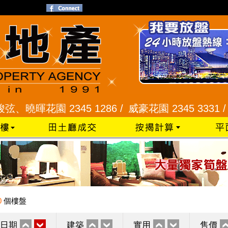
暉花園 2345 1286 /
威豪花園 2345 3331 /
星河明
0
個樓盤
日期
建築
實用
售價