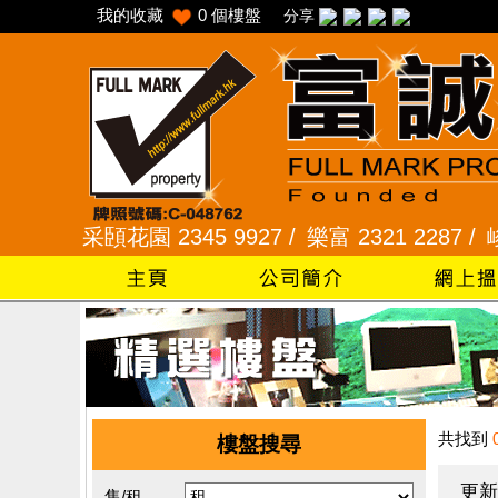
我的收藏
0
個樓盤
分享
 /
采頣花園 2345 9927 /
樂富 2321 2287 /
峻弦、曉
共找到
樓盤搜尋
更新
售/租