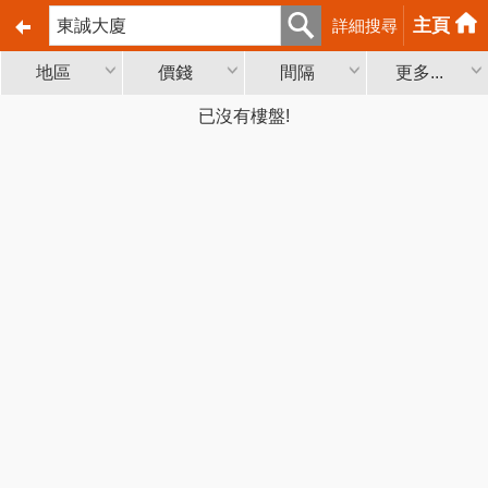
主頁
詳細搜尋
地區
價錢
間隔
更多...
已沒有樓盤!