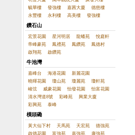
毓華樓
發強樓
嘉茜大廈
德慈樓
永豐樓
永利樓
高美樓
發強樓
鑽石山
宏景花園
星河明居
龍蟠苑
悅庭軒
帝峰豪苑
鳳禮苑
鳳鑽苑
鳳德村
啟翔苑
啟鑽苑
牛池灣
嘉峰台
海港花園
新麗花園
曉暉花園
瓊山苑
瓊麗苑
瓊軒苑
峻弦
威豪花園
怡發花園
怡富花園
清水灣道8號
彩峰苑
興業大廈
彩興苑
泰峰
橫頭磡
黃大仙下村
天馬苑
天宏苑
德強苑
啟德花園
富強苑
嘉強苑
康強苑