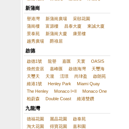
新蒲崗
譽港灣
新蒲崗廣場
采頤花園
蒲崗樓
富源樓
昌泰大廈
東誠大廈
景泰苑
新蒲崗大廈
康景樓
越秀廣場
爵祿居
啟德
啟德1號
龍譽
嘉匯
天寰
OASIS
煥然壹居
嘉峰匯
啟德海灣
天璽海
天璽天
天瀧
澐璟
尚珒盈
啟朗苑
維港1號
Henley Park
Miami Quay
The Henley
Monaco I+II
Monaco One
柏蔚森
Double Coast
維港雙鑽
九龍灣
德福花園
麗晶花園
啟泰苑
淘大花園
得寶花園
嘉和園