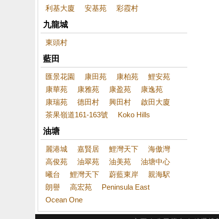
利基大廈
安基苑
彩霞村
九龍城
東頭村
藍田
匯景花園
康田苑
康柏苑
鯉安苑
康華苑
康雅苑
康盈苑
康逸苑
康瑞苑
德田村
興田村
啟田大廈
茶果嶺道161-163號
Koko Hills
油塘
麗港城
嘉賢居
鯉灣天下
海傲灣
高俊苑
油翠苑
油美苑
油塘中心
曦台
鯉灣天下
蔚藍東岸
親海駅
朗譽
高宏苑
Peninsula East
Ocean One