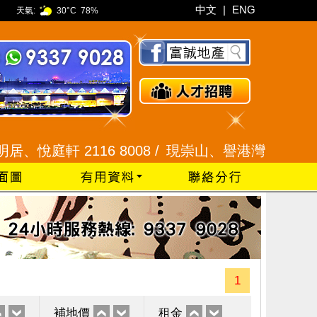
中文
|
ENG
天氣:
30°C
78%
軒 2116 8008 /
現崇山、譽港灣 2345 9926 /
1
補地價
租金