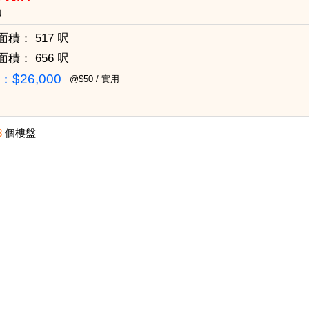
山
面積：
517 呎
面積：
656 呎
$26,000
@$50 / 實用
3
個樓盤