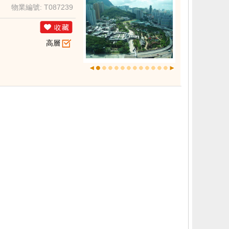
物業編號: T087239
高層