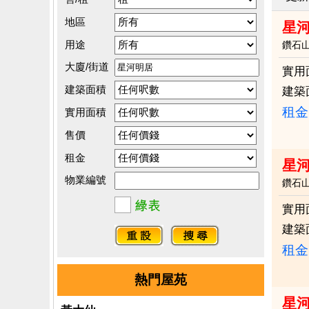
地區
星
用途
鑽石
大廈/街道
實用
建築面積
建築
租金：
實用面積
售價
租金
星河
物業編號
鑽石
實用
建築
租金：
熱門屋苑
星