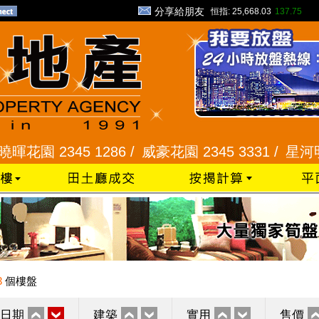
分享給朋友
恒指:
25,668.03
137.75
2345 1286 /
威豪花園 2345 3331 /
星河明居、悅庭
3
個樓盤
日期
建築
實用
售價