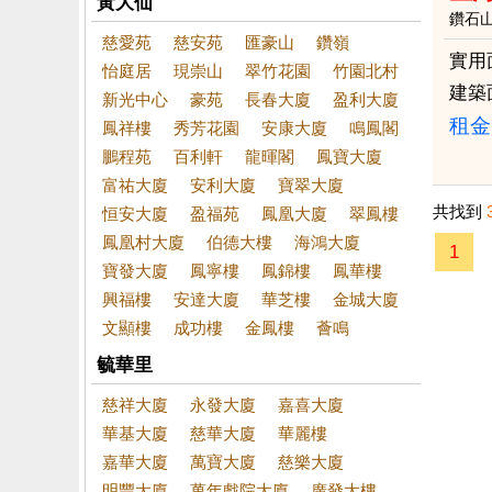
黃大仙
鑽石
慈愛苑
慈安苑
匯豪山
鑽嶺
實用
怡庭居
現崇山
翠竹花園
竹園北村
建築
新光中心
豪苑
長春大廈
盈利大廈
租金：
鳳祥樓
秀芳花園
安康大廈
鳴鳳閣
鵬程苑
百利軒
龍暉閣
鳳寶大廈
富祐大廈
安利大廈
寶翠大廈
共找到
恒安大廈
盈福苑
鳳凰大廈
翠鳳樓
鳳凰村大廈
伯德大樓
海鴻大廈
1
寶發大廈
鳳寧樓
鳳錦樓
鳳華樓
興福樓
安達大廈
華芝樓
金城大廈
文顯樓
成功樓
金鳳樓
薈鳴
毓華里
慈祥大廈
永發大廈
嘉喜大廈
華基大廈
慈華大廈
華麗樓
嘉華大廈
萬寶大廈
慈樂大廈
明豐大廈
萬年戲院大廈
廣發大樓