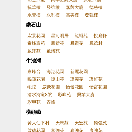
毓華樓
發強樓
嘉茜大廈
德慈樓
永豐樓
永利樓
高美樓
發強樓
鑽石山
宏景花園
星河明居
龍蟠苑
悅庭軒
帝峰豪苑
鳳禮苑
鳳鑽苑
鳳德村
啟翔苑
啟鑽苑
牛池灣
嘉峰台
海港花園
新麗花園
曉暉花園
瓊山苑
瓊麗苑
瓊軒苑
峻弦
威豪花園
怡發花園
怡富花園
清水灣道8號
彩峰苑
興業大廈
彩興苑
泰峰
橫頭磡
黃大仙下村
天馬苑
天宏苑
德強苑
啟德花園
富強苑
嘉強苑
康強苑