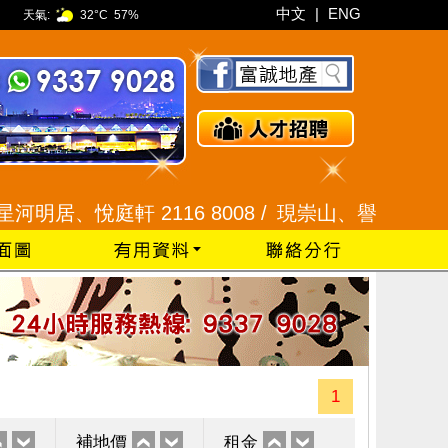
中文
|
ENG
天氣:
32°C
57%
、悅庭軒 2116 8008 /
現崇山、譽港灣 2345 992
1
補地價
租金