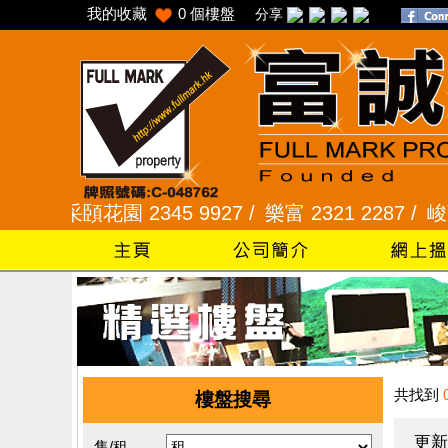
我的收藏
0
個樓盤
分享
/
采頣花園 2345 9927 /
樂富 2321 2287 /
峻弦、曉暉
共找到
樓盤搜尋
更新
售/租