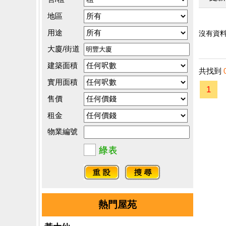
地區
用途
沒有資料.
大廈/街道
建築面積
共找到
實用面積
1
售價
租金
物業編號
熱門屋苑