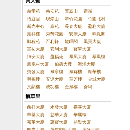
黃大仙
慈愛苑
慈安苑
匯豪山
鑽嶺
怡庭居
現崇山
翠竹花園
竹園北村
新光中心
豪苑
長春大廈
盈利大廈
鳳祥樓
秀芳花園
安康大廈
鳴鳳閣
鵬程苑
百利軒
龍暉閣
鳳寶大廈
富祐大廈
安利大廈
寶翠大廈
恒安大廈
盈福苑
鳳凰大廈
翠鳳樓
鳳凰村大廈
伯德大樓
海鴻大廈
寶發大廈
鳳寧樓
鳳錦樓
鳳華樓
興福樓
安達大廈
華芝樓
金城大廈
文顯樓
成功樓
金鳳樓
薈鳴
毓華里
慈祥大廈
永發大廈
嘉喜大廈
華基大廈
慈華大廈
華麗樓
嘉華大廈
萬寶大廈
慈樂大廈
明豐大廈
萬年戲院大廈
廣發大樓