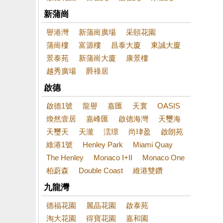
新蒲崗
譽港灣
新蒲崗廣場
采頤花園
蒲崗樓
富源樓
昌泰大廈
東誠大廈
景泰苑
新蒲崗大廈
康景樓
越秀廣場
爵祿居
啟德
啟德1號
龍譽
嘉匯
天寰
OASIS
煥然壹居
嘉峰匯
啟德海灣
天璽海
天璽天
天瀧
澐璟
尚珒盈
啟朗苑
維港1號
Henley Park
Miami Quay
The Henley
Monaco I+II
Monaco One
柏蔚森
Double Coast
維港雙鑽
九龍灣
德福花園
麗晶花園
啟泰苑
淘大花園
得寶花園
嘉和園