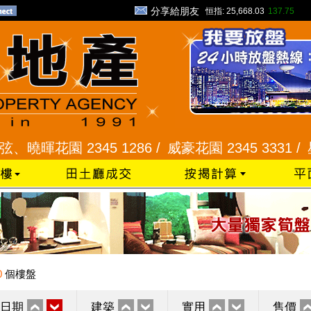
分享給朋友
恒指:
25,668.03
137.75
花園 2345 1286 /
威豪花園 2345 3331 /
星河明居
0
個樓盤
日期
建築
實用
售價