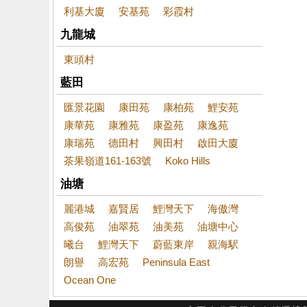
利基大廈
安基苑
彩霞村
九龍城
東頭村
藍田
匯景花園
康田苑
康柏苑
鯉安苑
康華苑
康雅苑
康盈苑
康逸苑
康瑞苑
德田村
興田村
啟田大廈
茶果嶺道161-163號
Koko Hills
油塘
麗港城
嘉賢居
鯉灣天下
海傲灣
高俊苑
油翠苑
油美苑
油塘中心
曦台
鯉灣天下
蔚藍東岸
親海駅
朗譽
高宏苑
Peninsula East
Ocean One