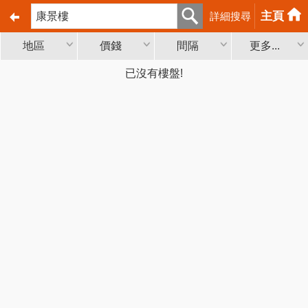
主頁
詳細搜尋
地區
價錢
間隔
更多...
已沒有樓盤!