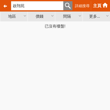
主頁
詳細搜尋
地區
價錢
間隔
更多...
已沒有樓盤!