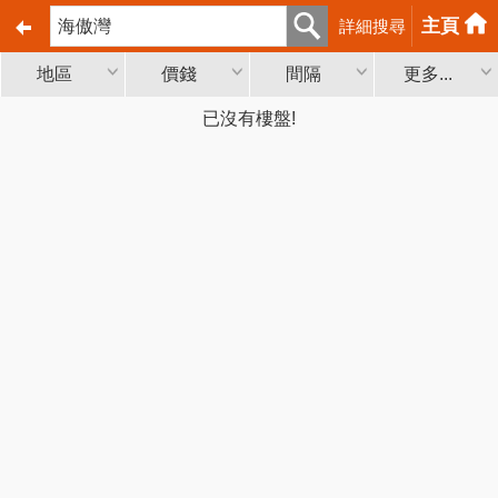
主頁
詳細搜尋
地區
價錢
間隔
更多...
已沒有樓盤!