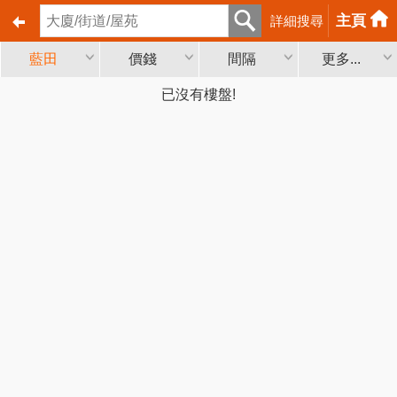
主頁
詳細搜尋
藍田
價錢
間隔
更多...
已沒有樓盤!