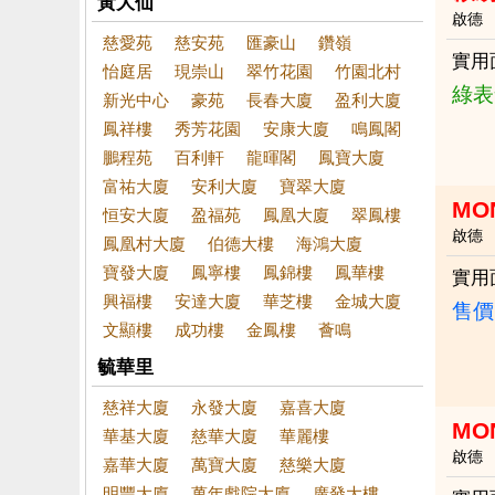
黃大仙
啟德
慈愛苑
慈安苑
匯豪山
鑽嶺
實用
怡庭居
現崇山
翠竹花園
竹園北村
綠表
新光中心
豪苑
長春大廈
盈利大廈
鳳祥樓
秀芳花園
安康大廈
鳴鳳閣
鵬程苑
百利軒
龍暉閣
鳳寶大廈
富祐大廈
安利大廈
寶翠大廈
MO
恒安大廈
盈福苑
鳳凰大廈
翠鳳樓
啟德
鳳凰村大廈
伯德大樓
海鴻大廈
寶發大廈
鳳寧樓
鳳錦樓
鳳華樓
實用
興福樓
安達大廈
華芝樓
金城大廈
售價
文顯樓
成功樓
金鳳樓
薈鳴
毓華里
慈祥大廈
永發大廈
嘉喜大廈
MO
華基大廈
慈華大廈
華麗樓
啟德
嘉華大廈
萬寶大廈
慈樂大廈
明豐大廈
萬年戲院大廈
廣發大樓