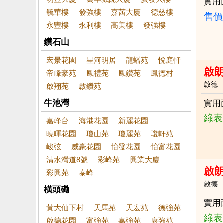
實用
毓華樓
發強樓
嘉茜大廈
德慈樓
售價
永豐樓
永利樓
高美樓
發強樓
鑽石山
宏景花園
星河明居
龍蟠苑
悅庭軒
啟朗
帝峰豪苑
鳳禮苑
鳳鑽苑
鳳德村
啟德
啟翔苑
啟鑽苑
牛池灣
實用
綠表
嘉峰台
海港花園
新麗花園
曉暉花園
瓊山苑
瓊麗苑
瓊軒苑
峻弦
威豪花園
怡發花園
怡富花園
清水灣道8號
彩峰苑
興業大廈
啟朗
彩興苑
泰峰
啟德
橫頭磡
實用
黃大仙下村
天馬苑
天宏苑
德強苑
綠表
啟德花園
富強苑
嘉強苑
康強苑