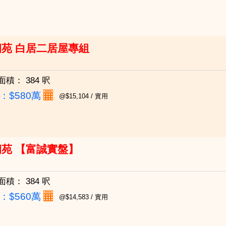
朗苑 白居二居屋專組
面積：
384 呎
：
$580萬
@$15,104 / 實用
苑 【富誠實盤】
面積：
384 呎
：
$560萬
@$14,583 / 實用