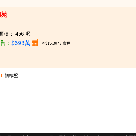
朗苑
面積：
456 呎
售：
$698萬
@$15,307 / 實用
10
個樓盤