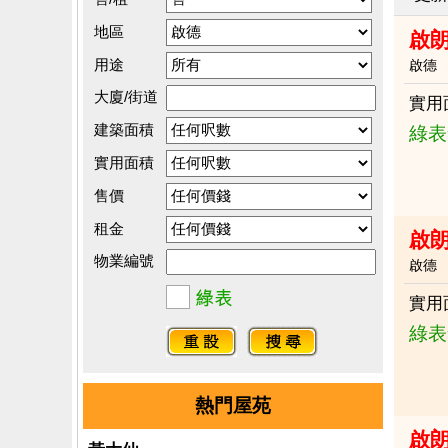
地區
啟
用途
啟德
大廈/街道
實用
建築面積
綠表
實用面積
售價
租金
啟朗
物業編號
啟德
實用
綠表
熱門屋苑
啟