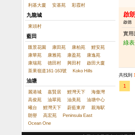
利基大廈
安基苑
彩霞村
啟
九龍城
啟德
東頭村
實用
藍田
綠表
匯景花園
康田苑
康柏苑
鯉安苑
康華苑
康雅苑
康盈苑
康逸苑
康瑞苑
德田村
興田村
啟田大廈
茶果嶺道161-163號
Koko Hills
共找到
油塘
1
麗港城
嘉賢居
鯉灣天下
海傲灣
高俊苑
油翠苑
油美苑
油塘中心
曦台
鯉灣天下
蔚藍東岸
親海駅
朗譽
高宏苑
Peninsula East
Ocean One