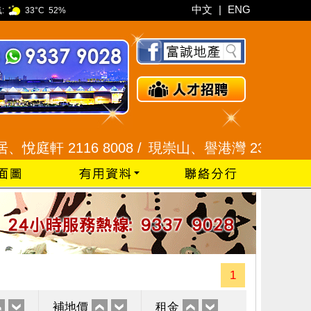
中文
|
ENG
:
33°C
52%
2116 8008 /
現崇山、譽港灣 2345 9926 /
藍田
1
補地價
租金