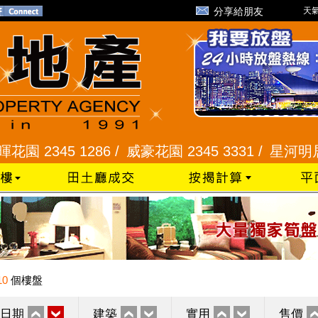
分享給朋友
天氣
45 1286 /
威豪花園 2345 3331 /
星河明居、悅庭軒 
10
個樓盤
日期
建築
實用
售價