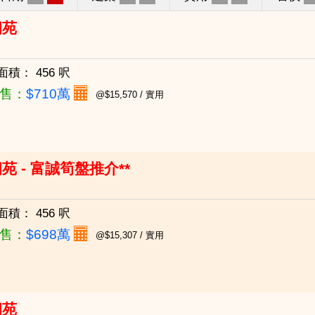
朗苑
面積：
456 呎
售：
$710萬
@$15,570 / 實用
苑 - 富誠筍盤推介**
面積：
456 呎
售：
$698萬
@$15,307 / 實用
朗苑