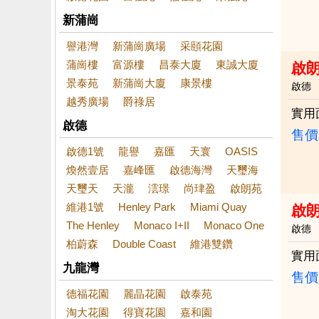
新蒲崗
譽港灣
新蒲崗廣場
采頤花園
蒲崗樓
富源樓
昌泰大廈
東誠大廈
啟
景泰苑
新蒲崗大廈
康景樓
啟德
越秀廣場
爵祿居
實用
啟德
售價
啟德1號
龍譽
嘉匯
天寰
OASIS
煥然壹居
嘉峰匯
啟德海灣
天璽海
天璽天
天瀧
澐璟
尚珒盈
啟朗苑
維港1號
Henley Park
Miami Quay
啟朗
The Henley
Monaco I+II
Monaco One
啟德
柏蔚森
Double Coast
維港雙鑽
實用
九龍灣
售價
德福花園
麗晶花園
啟泰苑
淘大花園
得寶花園
嘉和園