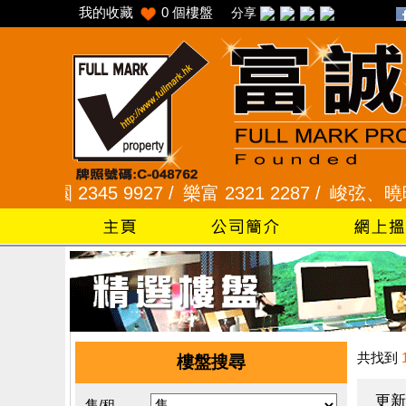
我的收藏
0
個樓盤
分享
 2345 9927 /
樂富 2321 2287 /
峻弦、曉暉花園 23
共找到
樓盤搜尋
更新
售/租