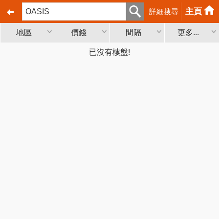
主頁
詳細搜尋
地區
價錢
間隔
更多...
已沒有樓盤!