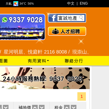
中文
|
ENG
天氣:
34°C
56%
明居、悅庭軒 2116 8008 /
現崇山、譽港灣 2345 9
1
補地價
租金