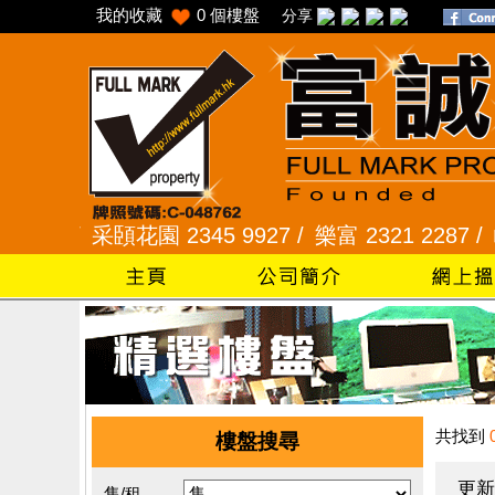
我的收藏
0
個樓盤
分享
5 /
采頣花園 2345 9927 /
樂富 2321 2287 /
峻弦、
共找到
樓盤搜尋
更新
售/租