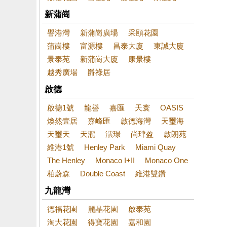
新蒲崗
譽港灣
新蒲崗廣場
采頤花園
蒲崗樓
富源樓
昌泰大廈
東誠大廈
景泰苑
新蒲崗大廈
康景樓
越秀廣場
爵祿居
啟德
啟德1號
龍譽
嘉匯
天寰
OASIS
煥然壹居
嘉峰匯
啟德海灣
天璽海
天璽天
天瀧
澐璟
尚珒盈
啟朗苑
維港1號
Henley Park
Miami Quay
The Henley
Monaco I+II
Monaco One
柏蔚森
Double Coast
維港雙鑽
九龍灣
德福花園
麗晶花園
啟泰苑
淘大花園
得寶花園
嘉和園