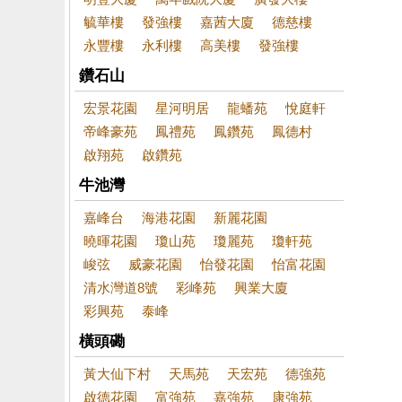
毓華樓
發強樓
嘉茜大廈
德慈樓
永豐樓
永利樓
高美樓
發強樓
鑽石山
宏景花園
星河明居
龍蟠苑
悅庭軒
帝峰豪苑
鳳禮苑
鳳鑽苑
鳳德村
啟翔苑
啟鑽苑
牛池灣
嘉峰台
海港花園
新麗花園
曉暉花園
瓊山苑
瓊麗苑
瓊軒苑
峻弦
威豪花園
怡發花園
怡富花園
清水灣道8號
彩峰苑
興業大廈
彩興苑
泰峰
橫頭磡
黃大仙下村
天馬苑
天宏苑
德強苑
啟德花園
富強苑
嘉強苑
康強苑