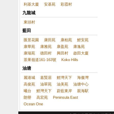
利基大廈
安基苑
彩霞村
九龍城
東頭村
藍田
匯景花園
康田苑
康柏苑
鯉安苑
康華苑
康雅苑
康盈苑
康逸苑
康瑞苑
德田村
興田村
啟田大廈
茶果嶺道161-163號
Koko Hills
油塘
麗港城
嘉賢居
鯉灣天下
海傲灣
高俊苑
油翠苑
油美苑
油塘中心
曦台
鯉灣天下
蔚藍東岸
親海駅
朗譽
高宏苑
Peninsula East
Ocean One