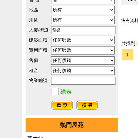
地區
用途
沒有資料.
大廈/街道
建築面積
共找到
實用面積
1
售價
租金
物業編號
熱門屋苑