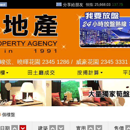
分享給朋友
恒指:
25,668.03
137.75
曉暉花園 2345 1286 /
威豪花園 2345 3331 /
星河
0
個樓盤
日期
建築
實用
售價