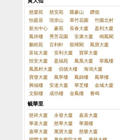
黃大仙
慈愛苑
慈安苑
匯豪山
鑽嶺
怡庭居
現崇山
翠竹花園
竹園北村
新光中心
豪苑
長春大廈
盈利大廈
鳳祥樓
秀芳花園
安康大廈
鳴鳳閣
鵬程苑
百利軒
龍暉閣
鳳寶大廈
富祐大廈
安利大廈
寶翠大廈
恒安大廈
盈福苑
鳳凰大廈
翠鳳樓
鳳凰村大廈
伯德大樓
海鴻大廈
寶發大廈
鳳寧樓
鳳錦樓
鳳華樓
興福樓
安達大廈
華芝樓
金城大廈
文顯樓
成功樓
金鳳樓
薈鳴
毓華里
慈祥大廈
永發大廈
嘉喜大廈
華基大廈
慈華大廈
華麗樓
嘉華大廈
萬寶大廈
慈樂大廈
明豐大廈
萬年戲院大廈
廣發大樓