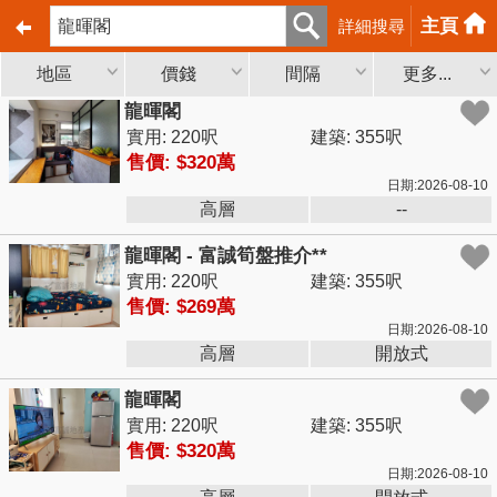
主頁
詳細搜尋
地區
價錢
間隔
更多...
龍暉閣
實用: 220呎
建築: 355呎
售價: $320萬
日期:2026-08-10
高層
--
龍暉閣 - 富誠筍盤推介**
實用: 220呎
建築: 355呎
售價: $269萬
日期:2026-08-10
高層
開放式
龍暉閣
實用: 220呎
建築: 355呎
售價: $320萬
日期:2026-08-10