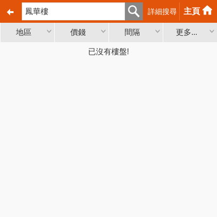
主頁
詳細搜尋
地區
價錢
間隔
更多...
已沒有樓盤!