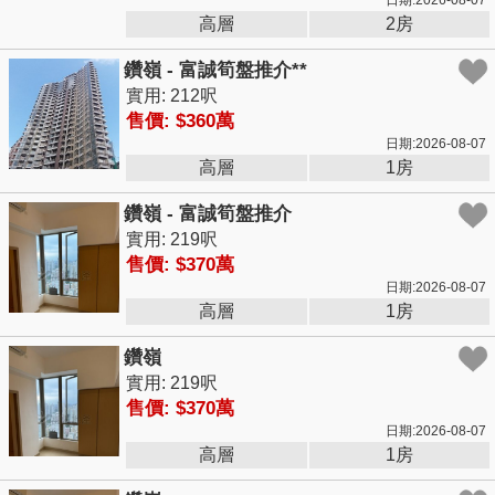
日期:2026-08-07
高層
2房
鑽嶺 - 富誠筍盤推介**
實用: 212呎
售價: $360萬
日期:2026-08-07
高層
1房
鑽嶺 - 富誠筍盤推介
實用: 219呎
售價: $370萬
日期:2026-08-07
高層
1房
鑽嶺
實用: 219呎
售價: $370萬
日期:2026-08-07
高層
1房