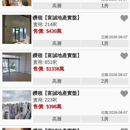
高層
1房
鑽嶺【富誠地產實盤】
實用: 214呎
售價: $430萬
日期:2026-08-07
高層
1房
鑽嶺【富誠地產實盤】
實用: 651呎
售價: $1338萬
日期:2026-08-07
高層
2房
鑽嶺【富誠地產實盤】
實用: 223呎
售價: $398萬
日期:2026-08-07
高層
1房