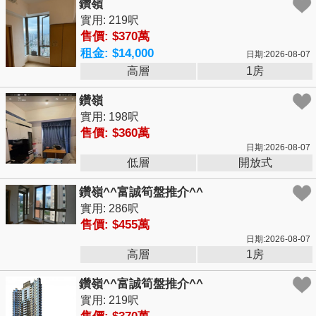
鑽嶺
實用: 219呎
售價: $370萬
租金: $14,000
日期:2026-08-07
高層
1房
鑽嶺
實用: 198呎
售價: $360萬
日期:2026-08-07
低層
開放式
鑽嶺^^富誠筍盤推介^^
實用: 286呎
售價: $455萬
日期:2026-08-07
高層
1房
鑽嶺^^富誠筍盤推介^^
實用: 219呎