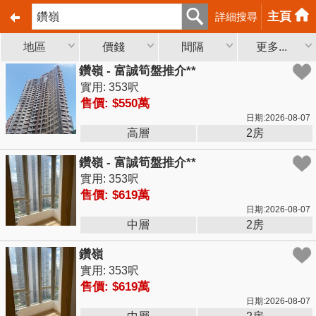
主頁
詳細搜尋
地區
價錢
間隔
更多...
鑽嶺 - 富誠筍盤推介**
實用: 353呎
售價: $550萬
日期:2026-08-07
高層
2房
鑽嶺 - 富誠筍盤推介**
實用: 353呎
售價: $619萬
日期:2026-08-07
中層
2房
鑽嶺
實用: 353呎
售價: $619萬
日期:2026-08-07