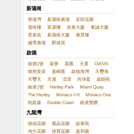
新蒲崗
譽港灣
新蒲崗廣場
采頤花園
蒲崗樓
富源樓
昌泰大廈
東誠大廈
景泰苑
新蒲崗大廈
康景樓
越秀廣場
爵祿居
啟德
啟德1號
龍譽
嘉匯
天寰
OASIS
煥然壹居
嘉峰匯
啟德海灣
天璽海
天璽天
天瀧
澐璟
尚珒盈
啟朗苑
維港1號
Henley Park
Miami Quay
The Henley
Monaco I+II
Monaco One
柏蔚森
Double Coast
維港雙鑽
九龍灣
德福花園
麗晶花園
啟泰苑
淘大花園
得寶花園
嘉和園