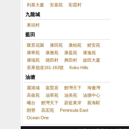
利基大廈
安基苑
彩霞村
九龍城
東頭村
藍田
匯景花園
康田苑
康柏苑
鯉安苑
康華苑
康雅苑
康盈苑
康逸苑
康瑞苑
德田村
興田村
啟田大廈
茶果嶺道161-163號
Koko Hills
油塘
麗港城
嘉賢居
鯉灣天下
海傲灣
高俊苑
油翠苑
油美苑
油塘中心
曦台
鯉灣天下
蔚藍東岸
親海駅
朗譽
高宏苑
Peninsula East
Ocean One