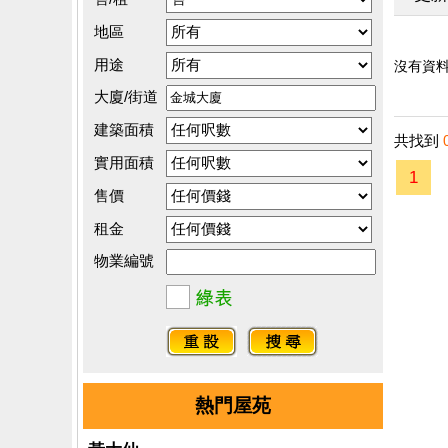
地區
用途
沒有資料.
大廈/街道
建築面積
共找到
實用面積
1
售價
租金
物業編號
熱門屋苑