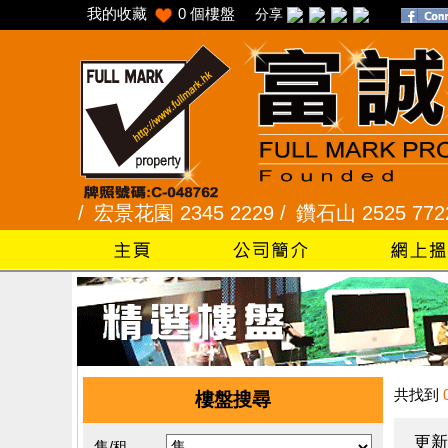
我的收藏
0
個樓盤
分享
88 /
宏景花園 2345 2229 /
鑽石山 2525 7722 /
發
共找到
樓盤搜尋
更新
售/租