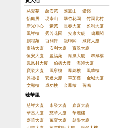
黃大仙
慈愛苑
慈安苑
匯豪山
鑽嶺
怡庭居
現崇山
翠竹花園
竹園北村
新光中心
豪苑
長春大廈
盈利大廈
鳳祥樓
秀芳花園
安康大廈
鳴鳳閣
鵬程苑
百利軒
龍暉閣
鳳寶大廈
富祐大廈
安利大廈
寶翠大廈
恒安大廈
盈福苑
鳳凰大廈
翠鳳樓
鳳凰村大廈
伯德大樓
海鴻大廈
寶發大廈
鳳寧樓
鳳錦樓
鳳華樓
興福樓
安達大廈
華芝樓
金城大廈
文顯樓
成功樓
金鳳樓
薈鳴
毓華里
慈祥大廈
永發大廈
嘉喜大廈
華基大廈
慈華大廈
華麗樓
嘉華大廈
萬寶大廈
慈樂大廈
明豐大廈
萬年戲院大廈
廣發大樓