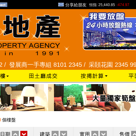
分享給朋友
恒指:
25,440.85
-474.97
展商一手專組 8101 2345 /
采頣花園 2345 9927 /
0
個樓盤
日期
建築
實用
售價