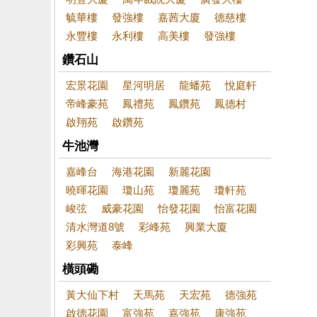
毓華樓
發強樓
嘉茜大廈
德慈樓
永豐樓
永利樓
高美樓
發強樓
鑽石山
宏景花園
星河明居
龍蟠苑
悅庭軒
帝峰豪苑
鳳禮苑
鳳鑽苑
鳳德村
啟翔苑
啟鑽苑
牛池灣
嘉峰台
海港花園
新麗花園
曉暉花園
瓊山苑
瓊麗苑
瓊軒苑
峻弦
威豪花園
怡發花園
怡富花園
清水灣道8號
彩峰苑
興業大廈
彩興苑
泰峰
橫頭磡
黃大仙下村
天馬苑
天宏苑
德強苑
啟德花園
富強苑
嘉強苑
康強苑