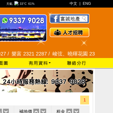
中文
|
ENG
天氣:
33°C
61%
樂富 2321 2287 /
峻弦、曉暉花園 2345 1286 /
威豪
1
補地價
租金