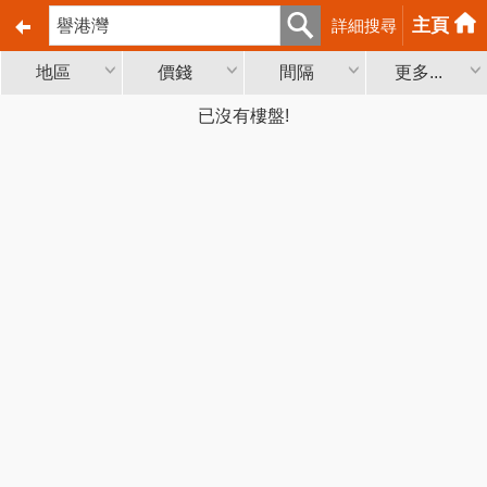
主頁
詳細搜尋
地區
價錢
間隔
更多...
已沒有樓盤!